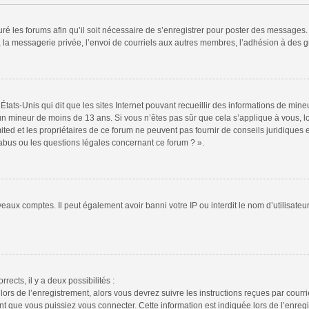
ré les forums afin qu’il soit nécessaire de s’enregistrer pour poster des messages. 
la messagerie privée, l’envoi de courriels aux autres membres, l’adhésion à des gr
États-Unis qui dit que les sites Internet pouvant recueillir des informations de mi
r un mineur de moins de 13 ans. Si vous n’êtes pas sûr que cela s’applique à vous, l
ted et les propriétaires de ce forum ne peuvent pas fournir de conseils juridiques e
 abus ou les questions légales concernant ce forum ? ».
veaux comptes. Il peut également avoir banni votre IP ou interdit le nom d’utilisate
rrects, il y a deux possibilités :
lors de l’enregistrement, alors vous devrez suivre les instructions reçues par cour
 que vous puissiez vous connecter. Cette information est indiquée lors de l’enregis