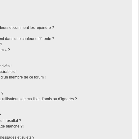
ateurs et comment les rejoindre ?
t dans une couleur différente ?
 ?
um » ?
rivés !
sirables !
f d’un membre de ce forum !
 ?
utilisateurs de ma liste d’amis ou d’ignorés ?
?
n résultat ?
ge blanche ?!
messages et sujets ?