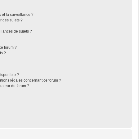
s et la surveillance ?
r des sujets ?
llances de sujets ?
 ce forum ?
ts ?
disponible ?
stions légales concernant ce forum ?
rateur du forum ?