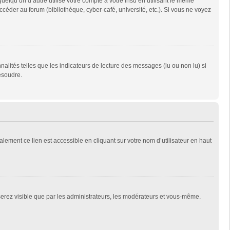
qu’un d’autre utilise votre compte à votre insu en utilisant le même
céder au forum (bibliothèque, cyber-café, université, etc.). Si vous ne voyez
alités telles que les indicateurs de lecture des messages (lu ou non lu) si
ésoudre.
lement ce lien est accessible en cliquant sur votre nom d’utilisateur en haut
 serez visible que par les administrateurs, les modérateurs et vous-même.