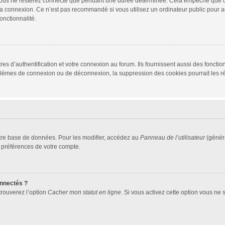
vous ne resterez connecté que pendant une durée déterminée. Cela empêche que quel
la connexion. Ce n’est pas recommandé si vous utilisez un ordinateur public pour ac
onctionnalité.
d’authentification et votre connexion au forum. Ils fournissent aussi des fonctionn
oblèmes de connexion ou de déconnexion, la suppression des cookies pourrait les r
tre base de données. Pour les modifier, accédez au
Panneau de l’utilisateur
(généra
 préférences de votre compte.
nnectés ?
trouverez l’option
Cacher mon statut en ligne
. Si vous activez cette option vous ne