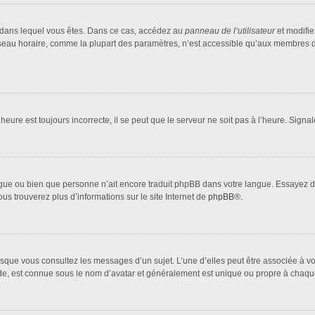
lui dans lequel vous êtes. Dans ce cas, accédez au
panneau de l’utilisateur
et modifie
fuseau horaire, comme la plupart des paramètres, n’est accessible qu’aux membres d
heure est toujours incorrecte, il se peut que le serveur ne soit pas à l’heure. Sign
 langue ou bien que personne n’ait encore traduit phpBB dans votre langue. Essayez 
ous trouverez plus d’informations sur le site Internet de
phpBB
®.
orsque vous consultez les messages d’un sujet. L’une d’elles peut être associée à 
nde, est connue sous le nom d’avatar et généralement est unique ou propre à cha