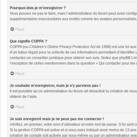
Pourquoi dois-je m’enregistrer ?
Vous pouvez ne pas le faire, mais l’administrateur du forum peut avoir configu
supplémentaires inaccessibles aux invités comme les avatars personnalisés, 
Haut
Que signifie COPPA ?
COPPA (ou
Children’s Online Privacy Protection Act
de 1998) est une loi aux 
d’un tuteur légal) pour la collecte de ces informations permettant d’identifie
contactez un conseiller juridique pour obtenir son avis. Notez que phpBB Limi
l’exception de celles mentionnées dans la question « Qui contacter pour les
Haut
Je souhaite m’enregistrer, mais je n’y parviens pas !
Il est possible qu’un administrateur du forum ait désactivé la création de nou
obtenir de l’aide.
Haut
Je suis enregistré mais je ne peux pas me connecter !
Vérifiez, en premier, votre nom d’utilisateur et votre mot de passe. S’ils sont co
Si la gestion COPPA est active et si vous avez indiqué avoir moins de 13 ans 
création de compte soit activée par vous-même ou par un administrateur avant