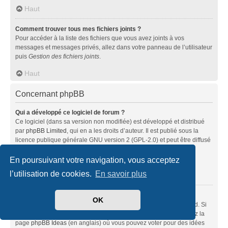
Haut
Comment trouver tous mes fichiers joints ?
Pour accéder à la liste des fichiers que vous avez joints à vos
messages et messages privés, allez dans votre panneau de l’utilisateur
puis
Gestion des fichiers joints
.
Haut
Concernant phpBB
Qui a développé ce logiciel de forum ?
Ce logiciel (dans sa version non modifiée) est développé et distribué
par
phpBB Limited
, qui en a les droits d’auteur. Il est publié sous la
licence publique générale GNU version 2 (GPL-2.0) et peut être diffusé
librement. Pour plus d’informations, visitez la page «
À propos de phpBB
» (en anglais).
En poursuivant votre navigation, vous acceptez
l’utilisation de cookies.
En savoir plus
Haut
Pourquoi la fonctionnalité X n’est pas disponible ?
OK
Ce logiciel a été développé et mis sous licence par phpBB Limited. Si
vous pensez qu’une fonctionnalité nécessite d’être ajoutée, visitez la
page
phpBB Ideas
(en anglais) où vous pouvez voter pour des idées