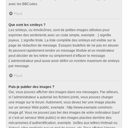
avec les BBCodes.
Haut
Que sont les smileys ?
Les smileys, ou émoticônes, sont de petites images utilisées pour
exprimer des sentiments avec un code simple, exemple : :) signifie
joyeux, :( signifie triste. La liste complète des smileys est visible sur la
page de rédaction de message. Essayez toutefois de ne pas en abuser.
Ils peuvent rapidement rendre un message illisible et un modérateur
peut décider de les retirer ou simplement d’effacer le message.
L’administrateur peut aussi avoir défini un nombre maximum de smileys
par message.
Haut
Puis-je publier des images ?
Oui, vous pouvez afficher des images dans vos messages. Par ailleurs,
si l’administrateur a autorisé les fichiers joints, vous pouvez charger
une image sur le forum. Autrement, vous devez lier une image placée
sur un serveur Web public, exemple : http://www.exemple.com/mon-
image.gif. Vous ne pouvez pas lier des images de votre ordinateur (sauf
si c’est un serveur Web public) ni des images placées derrière des
mécanismes d’authentification, exemple : boîtes aux lettres Hotmail ou
Yahoo!, sites protégés par un mot de passe, etc. Pour afficher l’image,