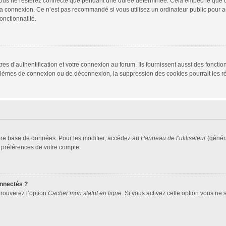
vous ne resterez connecté que pendant une durée déterminée. Cela empêche que quel
la connexion. Ce n’est pas recommandé si vous utilisez un ordinateur public pour ac
onctionnalité.
d’authentification et votre connexion au forum. Ils fournissent aussi des fonctionn
oblèmes de connexion ou de déconnexion, la suppression des cookies pourrait les r
tre base de données. Pour les modifier, accédez au
Panneau de l’utilisateur
(généra
 préférences de votre compte.
nnectés ?
trouverez l’option
Cacher mon statut en ligne
. Si vous activez cette option vous ne