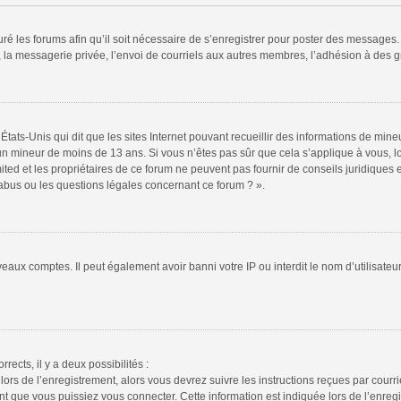
ré les forums afin qu’il soit nécessaire de s’enregistrer pour poster des messages. 
la messagerie privée, l’envoi de courriels aux autres membres, l’adhésion à des gr
États-Unis qui dit que les sites Internet pouvant recueillir des informations de mi
r un mineur de moins de 13 ans. Si vous n’êtes pas sûr que cela s’applique à vous, l
ted et les propriétaires de ce forum ne peuvent pas fournir de conseils juridiques e
 abus ou les questions légales concernant ce forum ? ».
veaux comptes. Il peut également avoir banni votre IP ou interdit le nom d’utilisate
rrects, il y a deux possibilités :
lors de l’enregistrement, alors vous devrez suivre les instructions reçues par cour
 que vous puissiez vous connecter. Cette information est indiquée lors de l’enregis