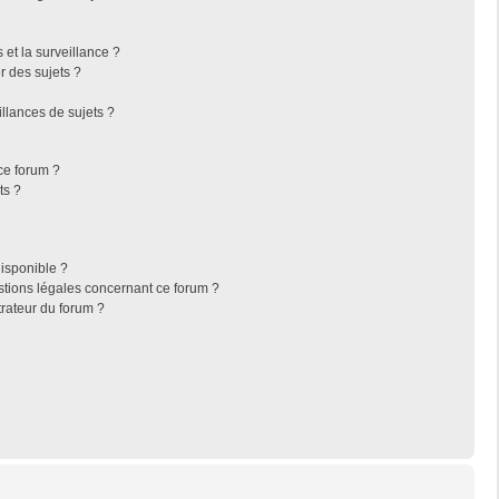
s et la surveillance ?
r des sujets ?
llances de sujets ?
 ce forum ?
ts ?
disponible ?
stions légales concernant ce forum ?
rateur du forum ?