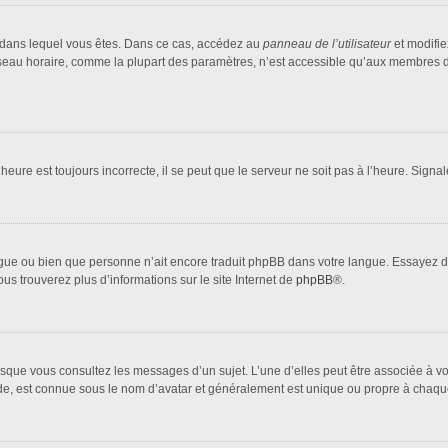
lui dans lequel vous êtes. Dans ce cas, accédez au
panneau de l’utilisateur
et modifie
fuseau horaire, comme la plupart des paramètres, n’est accessible qu’aux membres d
heure est toujours incorrecte, il se peut que le serveur ne soit pas à l’heure. Sign
 langue ou bien que personne n’ait encore traduit phpBB dans votre langue. Essayez 
ous trouverez plus d’informations sur le site Internet de
phpBB
®.
orsque vous consultez les messages d’un sujet. L’une d’elles peut être associée à 
nde, est connue sous le nom d’avatar et généralement est unique ou propre à cha