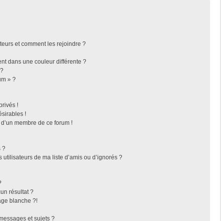
ateurs et comment les rejoindre ?
t dans une couleur différente ?
 ?
um » ?
rivés !
sirables !
f d’un membre de ce forum !
 ?
utilisateurs de ma liste d’amis ou d’ignorés ?
?
n résultat ?
ge blanche ?!
messages et sujets ?