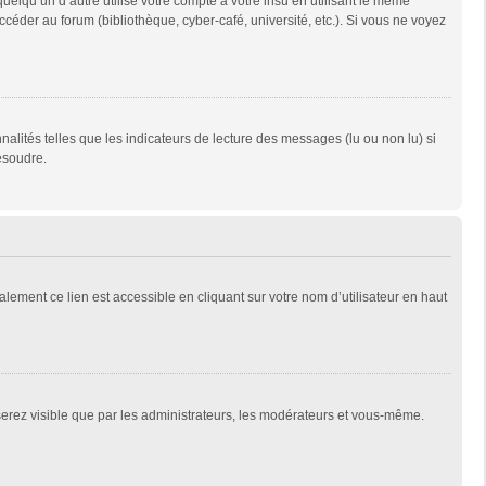
qu’un d’autre utilise votre compte à votre insu en utilisant le même
céder au forum (bibliothèque, cyber-café, université, etc.). Si vous ne voyez
alités telles que les indicateurs de lecture des messages (lu ou non lu) si
ésoudre.
lement ce lien est accessible en cliquant sur votre nom d’utilisateur en haut
 serez visible que par les administrateurs, les modérateurs et vous-même.