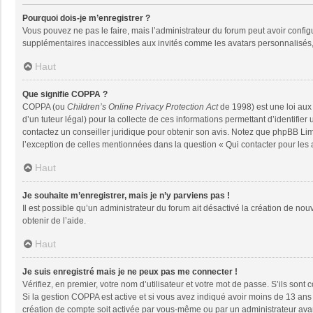
Pourquoi dois-je m’enregistrer ?
Vous pouvez ne pas le faire, mais l’administrateur du forum peut avoir configu
supplémentaires inaccessibles aux invités comme les avatars personnalisés, 
Haut
Que signifie COPPA ?
COPPA (ou
Children’s Online Privacy Protection Act
de 1998) est une loi aux 
d’un tuteur légal) pour la collecte de ces informations permettant d’identifie
contactez un conseiller juridique pour obtenir son avis. Notez que phpBB Limi
l’exception de celles mentionnées dans la question « Qui contacter pour les
Haut
Je souhaite m’enregistrer, mais je n’y parviens pas !
Il est possible qu’un administrateur du forum ait désactivé la création de nou
obtenir de l’aide.
Haut
Je suis enregistré mais je ne peux pas me connecter !
Vérifiez, en premier, votre nom d’utilisateur et votre mot de passe. S’ils sont co
Si la gestion COPPA est active et si vous avez indiqué avoir moins de 13 ans 
création de compte soit activée par vous-même ou par un administrateur avant