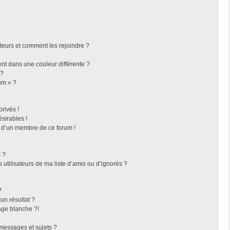
ateurs et comment les rejoindre ?
t dans une couleur différente ?
 ?
um » ?
rivés !
sirables !
f d’un membre de ce forum !
 ?
utilisateurs de ma liste d’amis ou d’ignorés ?
?
n résultat ?
ge blanche ?!
messages et sujets ?