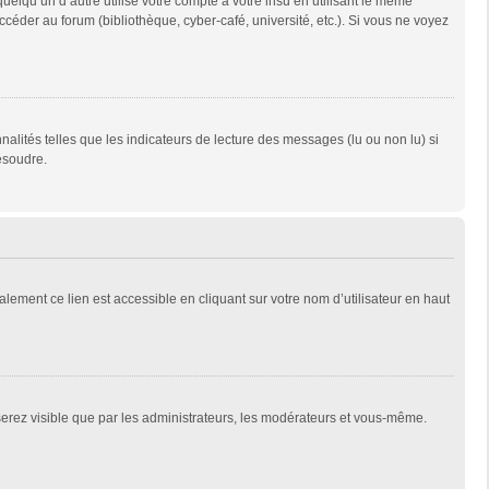
qu’un d’autre utilise votre compte à votre insu en utilisant le même
céder au forum (bibliothèque, cyber-café, université, etc.). Si vous ne voyez
alités telles que les indicateurs de lecture des messages (lu ou non lu) si
ésoudre.
lement ce lien est accessible en cliquant sur votre nom d’utilisateur en haut
 serez visible que par les administrateurs, les modérateurs et vous-même.