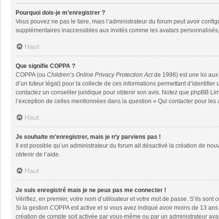
Pourquoi dois-je m’enregistrer ?
Vous pouvez ne pas le faire, mais l’administrateur du forum peut avoir configu
supplémentaires inaccessibles aux invités comme les avatars personnalisés, 
Haut
Que signifie COPPA ?
COPPA (ou
Children’s Online Privacy Protection Act
de 1998) est une loi aux 
d’un tuteur légal) pour la collecte de ces informations permettant d’identifie
contactez un conseiller juridique pour obtenir son avis. Notez que phpBB Limi
l’exception de celles mentionnées dans la question « Qui contacter pour les
Haut
Je souhaite m’enregistrer, mais je n’y parviens pas !
Il est possible qu’un administrateur du forum ait désactivé la création de nou
obtenir de l’aide.
Haut
Je suis enregistré mais je ne peux pas me connecter !
Vérifiez, en premier, votre nom d’utilisateur et votre mot de passe. S’ils sont co
Si la gestion COPPA est active et si vous avez indiqué avoir moins de 13 ans 
création de compte soit activée par vous-même ou par un administrateur avant