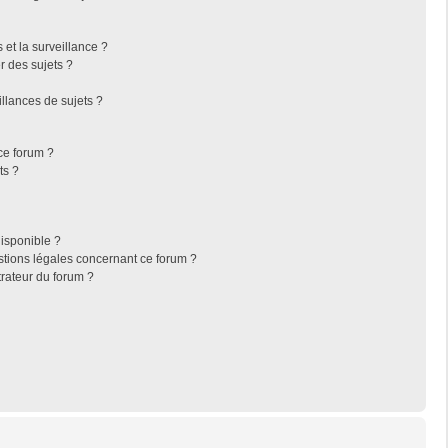
s et la surveillance ?
r des sujets ?
llances de sujets ?
 ce forum ?
ts ?
disponible ?
stions légales concernant ce forum ?
rateur du forum ?