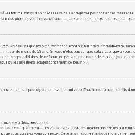
ré les forums afin qu’il soit nécessaire de s’enregistrer pour poster des messages. 
la messagerie privée, l’envoi de courriels aux autres membres, l’adhésion à des gr
États-Unis qui dit que les sites Internet pouvant recueillir des informations de mi
r un mineur de moins de 13 ans. Si vous n’êtes pas sûr que cela s’applique à vous, l
ted et les propriétaires de ce forum ne peuvent pas fournir de conseils juridiques e
 abus ou les questions légales concernant ce forum ? ».
veaux comptes. Il peut également avoir banni votre IP ou interdit le nom d’utilisate
rrects, il y a deux possibilités :
lors de l’enregistrement, alors vous devrez suivre les instructions reçues par cour
 que vous puissiez vous connecter. Cette information est indiquée lors de l’enregis