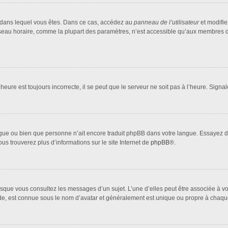
lui dans lequel vous êtes. Dans ce cas, accédez au
panneau de l’utilisateur
et modifie
fuseau horaire, comme la plupart des paramètres, n’est accessible qu’aux membres d
heure est toujours incorrecte, il se peut que le serveur ne soit pas à l’heure. Sign
 langue ou bien que personne n’ait encore traduit phpBB dans votre langue. Essayez 
ous trouverez plus d’informations sur le site Internet de
phpBB
®.
orsque vous consultez les messages d’un sujet. L’une d’elles peut être associée à 
nde, est connue sous le nom d’avatar et généralement est unique ou propre à cha