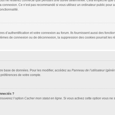
vous ne resterez connecté que pendant une durée déterminée. Cela empêche que quel
la connexion. Ce n’est pas recommandé si vous utilisez un ordinateur public pour ac
onctionnalité.
d’authentification et votre connexion au forum. Ils fournissent aussi des fonctionn
oblèmes de connexion ou de déconnexion, la suppression des cookies pourrait les r
tre base de données. Pour les modifier, accédez au
Panneau de l’utilisateur
(généra
 préférences de votre compte.
nnectés ?
trouverez l’option
Cacher mon statut en ligne
. Si vous activez cette option vous ne