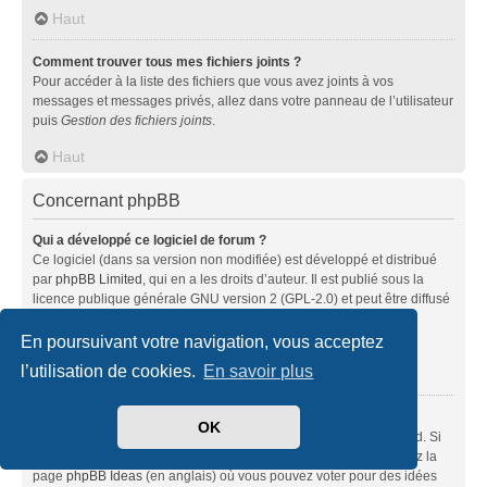
Haut
Comment trouver tous mes fichiers joints ?
Pour accéder à la liste des fichiers que vous avez joints à vos
messages et messages privés, allez dans votre panneau de l’utilisateur
puis
Gestion des fichiers joints
.
Haut
Concernant phpBB
Qui a développé ce logiciel de forum ?
Ce logiciel (dans sa version non modifiée) est développé et distribué
par
phpBB Limited
, qui en a les droits d’auteur. Il est publié sous la
licence publique générale GNU version 2 (GPL-2.0) et peut être diffusé
librement. Pour plus d’informations, visitez la page «
À propos de phpBB
» (en anglais).
En poursuivant votre navigation, vous acceptez
l’utilisation de cookies.
En savoir plus
Haut
Pourquoi la fonctionnalité X n’est pas disponible ?
OK
Ce logiciel a été développé et mis sous licence par phpBB Limited. Si
vous pensez qu’une fonctionnalité nécessite d’être ajoutée, visitez la
page
phpBB Ideas
(en anglais) où vous pouvez voter pour des idées