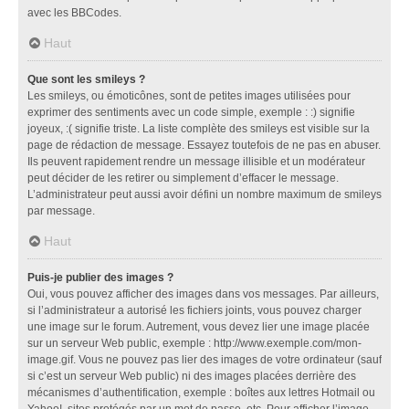
avec les BBCodes.
Haut
Que sont les smileys ?
Les smileys, ou émoticônes, sont de petites images utilisées pour
exprimer des sentiments avec un code simple, exemple : :) signifie
joyeux, :( signifie triste. La liste complète des smileys est visible sur la
page de rédaction de message. Essayez toutefois de ne pas en abuser.
Ils peuvent rapidement rendre un message illisible et un modérateur
peut décider de les retirer ou simplement d’effacer le message.
L’administrateur peut aussi avoir défini un nombre maximum de smileys
par message.
Haut
Puis-je publier des images ?
Oui, vous pouvez afficher des images dans vos messages. Par ailleurs,
si l’administrateur a autorisé les fichiers joints, vous pouvez charger
une image sur le forum. Autrement, vous devez lier une image placée
sur un serveur Web public, exemple : http://www.exemple.com/mon-
image.gif. Vous ne pouvez pas lier des images de votre ordinateur (sauf
si c’est un serveur Web public) ni des images placées derrière des
mécanismes d’authentification, exemple : boîtes aux lettres Hotmail ou
Yahoo!, sites protégés par un mot de passe, etc. Pour afficher l’image,