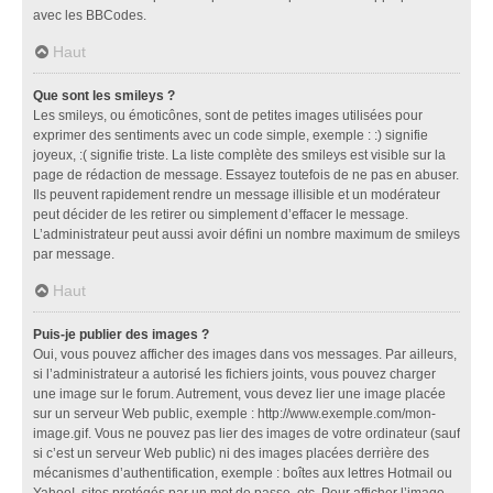
avec les BBCodes.
Haut
Que sont les smileys ?
Les smileys, ou émoticônes, sont de petites images utilisées pour
exprimer des sentiments avec un code simple, exemple : :) signifie
joyeux, :( signifie triste. La liste complète des smileys est visible sur la
page de rédaction de message. Essayez toutefois de ne pas en abuser.
Ils peuvent rapidement rendre un message illisible et un modérateur
peut décider de les retirer ou simplement d’effacer le message.
L’administrateur peut aussi avoir défini un nombre maximum de smileys
par message.
Haut
Puis-je publier des images ?
Oui, vous pouvez afficher des images dans vos messages. Par ailleurs,
si l’administrateur a autorisé les fichiers joints, vous pouvez charger
une image sur le forum. Autrement, vous devez lier une image placée
sur un serveur Web public, exemple : http://www.exemple.com/mon-
image.gif. Vous ne pouvez pas lier des images de votre ordinateur (sauf
si c’est un serveur Web public) ni des images placées derrière des
mécanismes d’authentification, exemple : boîtes aux lettres Hotmail ou
Yahoo!, sites protégés par un mot de passe, etc. Pour afficher l’image,