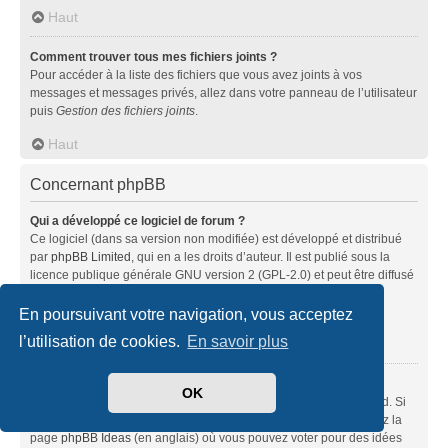
Haut
Comment trouver tous mes fichiers joints ?
Pour accéder à la liste des fichiers que vous avez joints à vos
messages et messages privés, allez dans votre panneau de l’utilisateur
puis
Gestion des fichiers joints
.
Haut
Concernant phpBB
Qui a développé ce logiciel de forum ?
Ce logiciel (dans sa version non modifiée) est développé et distribué
par
phpBB Limited
, qui en a les droits d’auteur. Il est publié sous la
licence publique générale GNU version 2 (GPL-2.0) et peut être diffusé
librement. Pour plus d’informations, visitez la page «
À propos de phpBB
» (en anglais).
En poursuivant votre navigation, vous acceptez
l’utilisation de cookies.
En savoir plus
Haut
Pourquoi la fonctionnalité X n’est pas disponible ?
OK
Ce logiciel a été développé et mis sous licence par phpBB Limited. Si
vous pensez qu’une fonctionnalité nécessite d’être ajoutée, visitez la
page
phpBB Ideas
(en anglais) où vous pouvez voter pour des idées