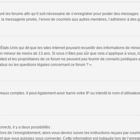
ré les forums afin qu’il soit nécessaire de s’enregistrer pour poster des messages. 
la messagerie privée, l’envoi de courriels aux autres membres, l’adhésion à des gr
États-Unis qui dit que les sites Internet pouvant recueillir des informations de mi
r un mineur de moins de 13 ans. Si vous n’êtes pas sûr que cela s’applique à vous, l
ted et les propriétaires de ce forum ne peuvent pas fournir de conseils juridiques e
 abus ou les questions légales concernant ce forum ? ».
veaux comptes. Il peut également avoir banni votre IP ou interdit le nom d’utilisate
rrects, il y a deux possibilités :
lors de l’enregistrement, alors vous devrez suivre les instructions reçues par cour
 que vous puissiez vous connecter. Cette information est indiquée lors de l’enregis