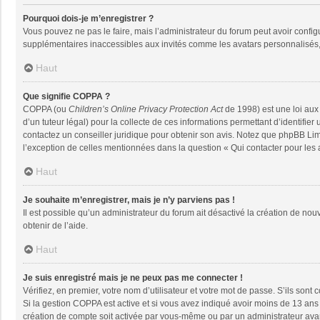
Pourquoi dois-je m’enregistrer ?
Vous pouvez ne pas le faire, mais l’administrateur du forum peut avoir configu
supplémentaires inaccessibles aux invités comme les avatars personnalisés, 
Haut
Que signifie COPPA ?
COPPA (ou
Children’s Online Privacy Protection Act
de 1998) est une loi aux 
d’un tuteur légal) pour la collecte de ces informations permettant d’identifie
contactez un conseiller juridique pour obtenir son avis. Notez que phpBB Limi
l’exception de celles mentionnées dans la question « Qui contacter pour les
Haut
Je souhaite m’enregistrer, mais je n’y parviens pas !
Il est possible qu’un administrateur du forum ait désactivé la création de nou
obtenir de l’aide.
Haut
Je suis enregistré mais je ne peux pas me connecter !
Vérifiez, en premier, votre nom d’utilisateur et votre mot de passe. S’ils sont co
Si la gestion COPPA est active et si vous avez indiqué avoir moins de 13 ans 
création de compte soit activée par vous-même ou par un administrateur avant