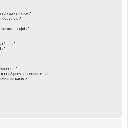
s et la surveillance ?
r des sujets ?
llances de sujets ?
 ce forum ?
ts ?
disponible ?
stions légales concernant ce forum ?
rateur du forum ?