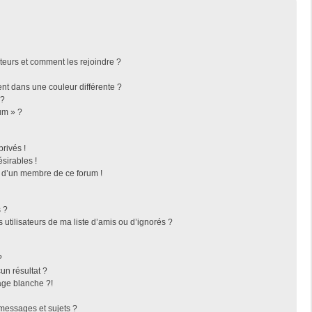
ateurs et comment les rejoindre ?
t dans une couleur différente ?
 ?
um » ?
rivés !
sirables !
f d’un membre de ce forum !
 ?
utilisateurs de ma liste d’amis ou d’ignorés ?
?
n résultat ?
ge blanche ?!
messages et sujets ?