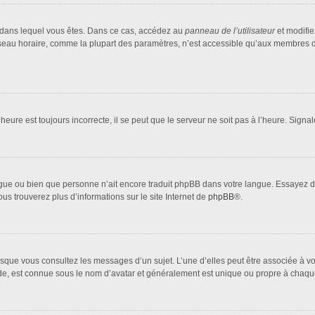
lui dans lequel vous êtes. Dans ce cas, accédez au
panneau de l’utilisateur
et modifie
fuseau horaire, comme la plupart des paramètres, n’est accessible qu’aux membres d
heure est toujours incorrecte, il se peut que le serveur ne soit pas à l’heure. Sign
 langue ou bien que personne n’ait encore traduit phpBB dans votre langue. Essayez 
ous trouverez plus d’informations sur le site Internet de
phpBB
®.
orsque vous consultez les messages d’un sujet. L’une d’elles peut être associée à 
nde, est connue sous le nom d’avatar et généralement est unique ou propre à cha