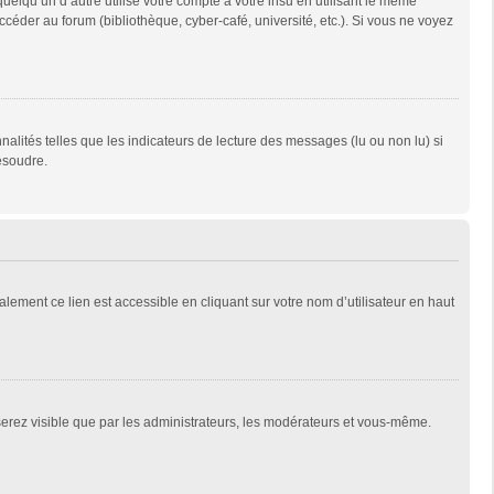
qu’un d’autre utilise votre compte à votre insu en utilisant le même
céder au forum (bibliothèque, cyber-café, université, etc.). Si vous ne voyez
alités telles que les indicateurs de lecture des messages (lu ou non lu) si
ésoudre.
lement ce lien est accessible en cliquant sur votre nom d’utilisateur en haut
 serez visible que par les administrateurs, les modérateurs et vous-même.