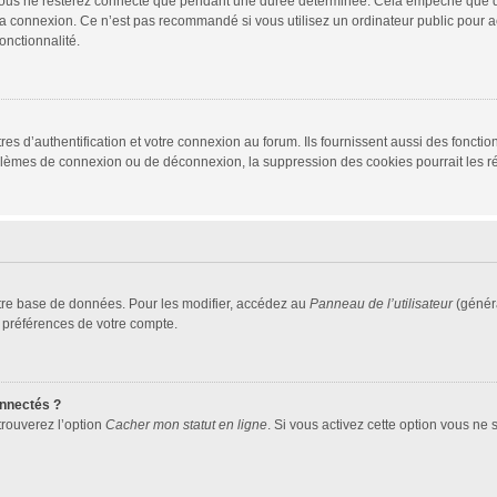
vous ne resterez connecté que pendant une durée déterminée. Cela empêche que quel
la connexion. Ce n’est pas recommandé si vous utilisez un ordinateur public pour ac
onctionnalité.
d’authentification et votre connexion au forum. Ils fournissent aussi des fonctionn
oblèmes de connexion ou de déconnexion, la suppression des cookies pourrait les r
tre base de données. Pour les modifier, accédez au
Panneau de l’utilisateur
(généra
 préférences de votre compte.
nnectés ?
trouverez l’option
Cacher mon statut en ligne
. Si vous activez cette option vous ne