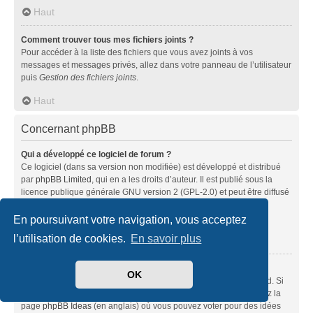
Haut
Comment trouver tous mes fichiers joints ?
Pour accéder à la liste des fichiers que vous avez joints à vos
messages et messages privés, allez dans votre panneau de l’utilisateur
puis
Gestion des fichiers joints
.
Haut
Concernant phpBB
Qui a développé ce logiciel de forum ?
Ce logiciel (dans sa version non modifiée) est développé et distribué
par
phpBB Limited
, qui en a les droits d’auteur. Il est publié sous la
licence publique générale GNU version 2 (GPL-2.0) et peut être diffusé
librement. Pour plus d’informations, visitez la page «
À propos de phpBB
» (en anglais).
En poursuivant votre navigation, vous acceptez
l’utilisation de cookies.
En savoir plus
Haut
Pourquoi la fonctionnalité X n’est pas disponible ?
OK
Ce logiciel a été développé et mis sous licence par phpBB Limited. Si
vous pensez qu’une fonctionnalité nécessite d’être ajoutée, visitez la
page
phpBB Ideas
(en anglais) où vous pouvez voter pour des idées