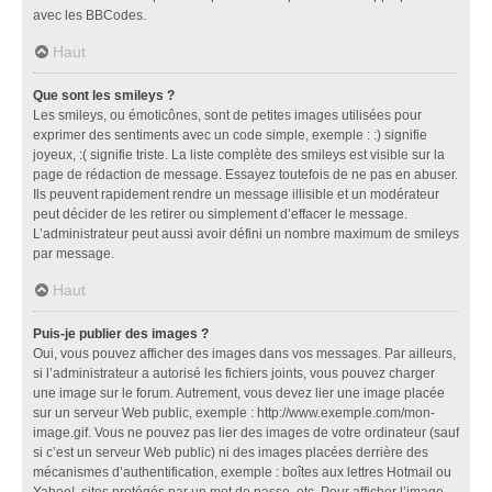
avec les BBCodes.
Haut
Que sont les smileys ?
Les smileys, ou émoticônes, sont de petites images utilisées pour
exprimer des sentiments avec un code simple, exemple : :) signifie
joyeux, :( signifie triste. La liste complète des smileys est visible sur la
page de rédaction de message. Essayez toutefois de ne pas en abuser.
Ils peuvent rapidement rendre un message illisible et un modérateur
peut décider de les retirer ou simplement d’effacer le message.
L’administrateur peut aussi avoir défini un nombre maximum de smileys
par message.
Haut
Puis-je publier des images ?
Oui, vous pouvez afficher des images dans vos messages. Par ailleurs,
si l’administrateur a autorisé les fichiers joints, vous pouvez charger
une image sur le forum. Autrement, vous devez lier une image placée
sur un serveur Web public, exemple : http://www.exemple.com/mon-
image.gif. Vous ne pouvez pas lier des images de votre ordinateur (sauf
si c’est un serveur Web public) ni des images placées derrière des
mécanismes d’authentification, exemple : boîtes aux lettres Hotmail ou
Yahoo!, sites protégés par un mot de passe, etc. Pour afficher l’image,