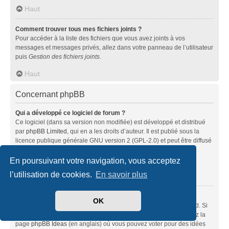
Haut
Comment trouver tous mes fichiers joints ?
Pour accéder à la liste des fichiers que vous avez joints à vos
messages et messages privés, allez dans votre panneau de l’utilisateur
puis
Gestion des fichiers joints
.
Haut
Concernant phpBB
Qui a développé ce logiciel de forum ?
Ce logiciel (dans sa version non modifiée) est développé et distribué
par
phpBB Limited
, qui en a les droits d’auteur. Il est publié sous la
licence publique générale GNU version 2 (GPL-2.0) et peut être diffusé
librement. Pour plus d’informations, visitez la page «
À propos de phpBB
» (en anglais).
En poursuivant votre navigation, vous acceptez
l’utilisation de cookies.
En savoir plus
Haut
Pourquoi la fonctionnalité X n’est pas disponible ?
OK
Ce logiciel a été développé et mis sous licence par phpBB Limited. Si
vous pensez qu’une fonctionnalité nécessite d’être ajoutée, visitez la
page
phpBB Ideas
(en anglais) où vous pouvez voter pour des idées