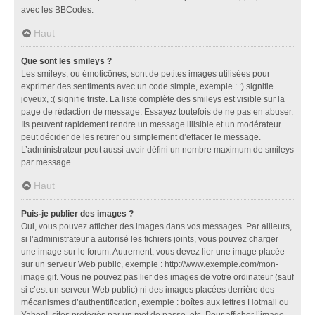
avec les BBCodes.
Haut
Que sont les smileys ?
Les smileys, ou émoticônes, sont de petites images utilisées pour
exprimer des sentiments avec un code simple, exemple : :) signifie
joyeux, :( signifie triste. La liste complète des smileys est visible sur la
page de rédaction de message. Essayez toutefois de ne pas en abuser.
Ils peuvent rapidement rendre un message illisible et un modérateur
peut décider de les retirer ou simplement d’effacer le message.
L’administrateur peut aussi avoir défini un nombre maximum de smileys
par message.
Haut
Puis-je publier des images ?
Oui, vous pouvez afficher des images dans vos messages. Par ailleurs,
si l’administrateur a autorisé les fichiers joints, vous pouvez charger
une image sur le forum. Autrement, vous devez lier une image placée
sur un serveur Web public, exemple : http://www.exemple.com/mon-
image.gif. Vous ne pouvez pas lier des images de votre ordinateur (sauf
si c’est un serveur Web public) ni des images placées derrière des
mécanismes d’authentification, exemple : boîtes aux lettres Hotmail ou
Yahoo!, sites protégés par un mot de passe, etc. Pour afficher l’image,