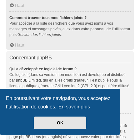
Haut
Comment trouver tous mes fichiers joints ?
Pour accéder à la liste des fichiers que vous avez joints à vos
messages et messages privés, allez dans votre panneau de l’utilisateur
puis
Gestion des fichiers joints
.
Haut
Concernant phpBB
Qui a développé ce logiciel de forum ?
Ce logiciel (dans sa version non modifiée) est développé et distribué
par
phpBB Limited
, qui en a les droits d’auteur. Il est publié sous la
licence publique générale GNU version 2 (GPL-2.0) et peut être diffusé
librement. Pour plus d’informations, visitez la page «
À propos de phpBB
» (en anglais).
En poursuivant votre navigation, vous acceptez
l’utilisation de cookies.
En savoir plus
Haut
Pourquoi la fonctionnalité X n’est pas disponible ?
OK
Ce logiciel a été développé et mis sous licence par phpBB Limited. Si
vous pensez qu’une fonctionnalité nécessite d’être ajoutée, visitez la
page
phpBB Ideas
(en anglais) où vous pouvez voter pour des idées