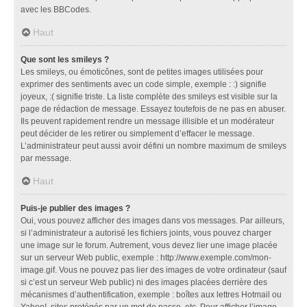
avec les BBCodes.
Haut
Que sont les smileys ?
Les smileys, ou émoticônes, sont de petites images utilisées pour
exprimer des sentiments avec un code simple, exemple : :) signifie
joyeux, :( signifie triste. La liste complète des smileys est visible sur la
page de rédaction de message. Essayez toutefois de ne pas en abuser.
Ils peuvent rapidement rendre un message illisible et un modérateur
peut décider de les retirer ou simplement d’effacer le message.
L’administrateur peut aussi avoir défini un nombre maximum de smileys
par message.
Haut
Puis-je publier des images ?
Oui, vous pouvez afficher des images dans vos messages. Par ailleurs,
si l’administrateur a autorisé les fichiers joints, vous pouvez charger
une image sur le forum. Autrement, vous devez lier une image placée
sur un serveur Web public, exemple : http://www.exemple.com/mon-
image.gif. Vous ne pouvez pas lier des images de votre ordinateur (sauf
si c’est un serveur Web public) ni des images placées derrière des
mécanismes d’authentification, exemple : boîtes aux lettres Hotmail ou
Yahoo!, sites protégés par un mot de passe, etc. Pour afficher l’image,