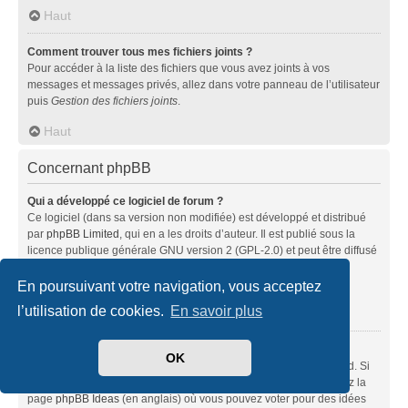
Haut
Comment trouver tous mes fichiers joints ?
Pour accéder à la liste des fichiers que vous avez joints à vos
messages et messages privés, allez dans votre panneau de l’utilisateur
puis
Gestion des fichiers joints
.
Haut
Concernant phpBB
Qui a développé ce logiciel de forum ?
Ce logiciel (dans sa version non modifiée) est développé et distribué
par
phpBB Limited
, qui en a les droits d’auteur. Il est publié sous la
licence publique générale GNU version 2 (GPL-2.0) et peut être diffusé
librement. Pour plus d’informations, visitez la page «
À propos de phpBB
» (en anglais).
En poursuivant votre navigation, vous acceptez
l’utilisation de cookies.
En savoir plus
Haut
Pourquoi la fonctionnalité X n’est pas disponible ?
OK
Ce logiciel a été développé et mis sous licence par phpBB Limited. Si
vous pensez qu’une fonctionnalité nécessite d’être ajoutée, visitez la
page
phpBB Ideas
(en anglais) où vous pouvez voter pour des idées