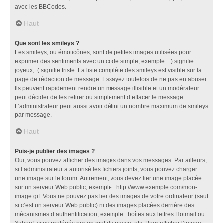
avec les BBCodes.
Haut
Que sont les smileys ?
Les smileys, ou émoticônes, sont de petites images utilisées pour
exprimer des sentiments avec un code simple, exemple : :) signifie
joyeux, :( signifie triste. La liste complète des smileys est visible sur la
page de rédaction de message. Essayez toutefois de ne pas en abuser.
Ils peuvent rapidement rendre un message illisible et un modérateur
peut décider de les retirer ou simplement d’effacer le message.
L’administrateur peut aussi avoir défini un nombre maximum de smileys
par message.
Haut
Puis-je publier des images ?
Oui, vous pouvez afficher des images dans vos messages. Par ailleurs,
si l’administrateur a autorisé les fichiers joints, vous pouvez charger
une image sur le forum. Autrement, vous devez lier une image placée
sur un serveur Web public, exemple : http://www.exemple.com/mon-
image.gif. Vous ne pouvez pas lier des images de votre ordinateur (sauf
si c’est un serveur Web public) ni des images placées derrière des
mécanismes d’authentification, exemple : boîtes aux lettres Hotmail ou
Yahoo!, sites protégés par un mot de passe, etc. Pour afficher l’image,