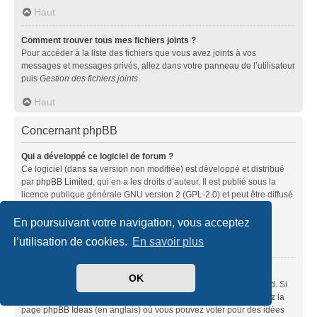
Haut
Comment trouver tous mes fichiers joints ?
Pour accéder à la liste des fichiers que vous avez joints à vos
messages et messages privés, allez dans votre panneau de l’utilisateur
puis
Gestion des fichiers joints
.
Haut
Concernant phpBB
Qui a développé ce logiciel de forum ?
Ce logiciel (dans sa version non modifiée) est développé et distribué
par
phpBB Limited
, qui en a les droits d’auteur. Il est publié sous la
licence publique générale GNU version 2 (GPL-2.0) et peut être diffusé
librement. Pour plus d’informations, visitez la page «
À propos de phpBB
» (en anglais).
En poursuivant votre navigation, vous acceptez
l’utilisation de cookies.
En savoir plus
Haut
Pourquoi la fonctionnalité X n’est pas disponible ?
OK
Ce logiciel a été développé et mis sous licence par phpBB Limited. Si
vous pensez qu’une fonctionnalité nécessite d’être ajoutée, visitez la
page
phpBB Ideas
(en anglais) où vous pouvez voter pour des idées