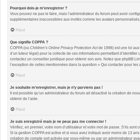
Pourquoi dois-je m’enregistrer ?
Vous pouvez ne pas le faire, mais l’administrateur du forum peut avoir configu
supplémentaires inaccessibles aux invités comme les avatars personnalisés, 
Haut
Que signifie COPPA ?
COPPA (ou
Children’s Online Privacy Protection Act
de 1998) est une loi aux 
d’un tuteur légal) pour la collecte de ces informations permettant d’identifie
contactez un conseiller juridique pour obtenir son avis. Notez que phpBB Limi
l’exception de celles mentionnées dans la question « Qui contacter pour les
Haut
Je souhaite m’enregistrer, mais je n’y parviens pas !
Il est possible qu’un administrateur du forum ait désactivé la création de nou
obtenir de l’aide.
Haut
Je suis enregistré mais je ne peux pas me connecter !
Vérifiez, en premier, votre nom d’utilisateur et votre mot de passe. S’ils sont co
Si la gestion COPPA est active et si vous avez indiqué avoir moins de 13 ans 
création de compte soit activée par vous-même ou par un administrateur avant