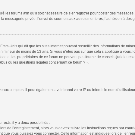
ré les forums afin qu’il soit nécessaire de s’enregistrer pour poster des messages. 
la messagerie privée, l’envoi de courriels aux autres membres, l’adhésion à des gr
États-Unis qui dit que les sites Internet pouvant recueillir des informations de mi
r un mineur de moins de 13 ans. Si vous n’êtes pas sûr que cela s’applique à vous, l
ted et les propriétaires de ce forum ne peuvent pas fournir de conseils juridiques e
 abus ou les questions légales concernant ce forum ? ».
veaux comptes. Il peut également avoir banni votre IP ou interdit le nom d’utilisate
rrects, il y a deux possibilités :
lors de l’enregistrement, alors vous devrez suivre les instructions reçues par cour
 que vous puissiez vous connecter. Cette information est indiquée lors de l’enregis