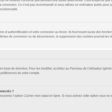
vous ne resterez connecté que pendant une durée déterminée. Cela empêche que quel
la connexion. Ce n’est pas recommandé si vous utilisez un ordinateur public pour ac
onctionnalité.
d’authentification et votre connexion au forum. Ils fournissent aussi des fonctionn
oblèmes de connexion ou de déconnexion, la suppression des cookies pourrait les r
tre base de données. Pour les modifier, accédez au
Panneau de l’utilisateur
(généra
 préférences de votre compte.
nnectés ?
trouverez l’option
Cacher mon statut en ligne
. Si vous activez cette option vous ne