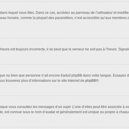
lui dans lequel vous êtes. Dans ce cas, accédez au
panneau de l’utilisateur
et modifie
fuseau horaire, comme la plupart des paramètres, n’est accessible qu’aux membres d
heure est toujours incorrecte, il se peut que le serveur ne soit pas à l’heure. Sign
 langue ou bien que personne n’ait encore traduit phpBB dans votre langue. Essayez 
ous trouverez plus d’informations sur le site Internet de
phpBB
®.
orsque vous consultez les messages d’un sujet. L’une d’elles peut être associée à 
nde, est connue sous le nom d’avatar et généralement est unique ou propre à cha