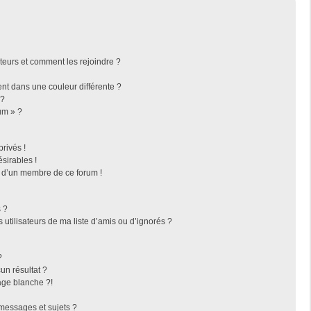
ateurs et comment les rejoindre ?
t dans une couleur différente ?
 ?
um » ?
rivés !
sirables !
f d’un membre de ce forum !
 ?
utilisateurs de ma liste d’amis ou d’ignorés ?
?
n résultat ?
ge blanche ?!
messages et sujets ?