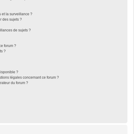
s et la surveillance ?
r des sujets ?
llances de sujets ?
 ce forum ?
ts ?
disponible ?
stions légales concernant ce forum ?
rateur du forum ?