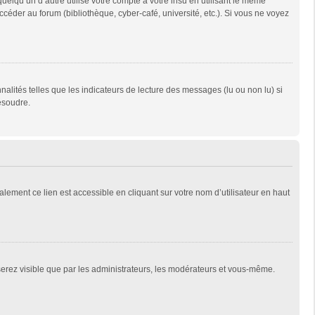
qu’un d’autre utilise votre compte à votre insu en utilisant le même
céder au forum (bibliothèque, cyber-café, université, etc.). Si vous ne voyez
alités telles que les indicateurs de lecture des messages (lu ou non lu) si
ésoudre.
lement ce lien est accessible en cliquant sur votre nom d’utilisateur en haut
 serez visible que par les administrateurs, les modérateurs et vous-même.