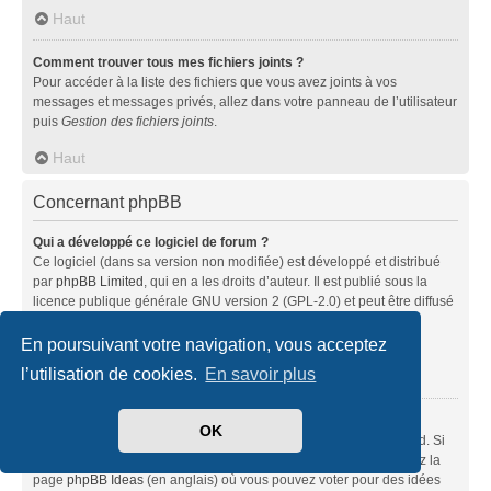
Haut
Comment trouver tous mes fichiers joints ?
Pour accéder à la liste des fichiers que vous avez joints à vos
messages et messages privés, allez dans votre panneau de l’utilisateur
puis
Gestion des fichiers joints
.
Haut
Concernant phpBB
Qui a développé ce logiciel de forum ?
Ce logiciel (dans sa version non modifiée) est développé et distribué
par
phpBB Limited
, qui en a les droits d’auteur. Il est publié sous la
licence publique générale GNU version 2 (GPL-2.0) et peut être diffusé
librement. Pour plus d’informations, visitez la page «
À propos de phpBB
» (en anglais).
En poursuivant votre navigation, vous acceptez
l’utilisation de cookies.
En savoir plus
Haut
Pourquoi la fonctionnalité X n’est pas disponible ?
OK
Ce logiciel a été développé et mis sous licence par phpBB Limited. Si
vous pensez qu’une fonctionnalité nécessite d’être ajoutée, visitez la
page
phpBB Ideas
(en anglais) où vous pouvez voter pour des idées