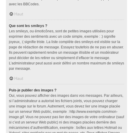
avec les BBCodes.
Haut
Que sont les smileys ?
Les smileys, ou émoticônes, sont de petites images utilisées pour
exprimer des sentiments avec un code simple, exemple : :) signifie
joyeux, :( signifie triste. La liste complète des smileys est visible sur la
page de rédaction de message. Essayez toutefois de ne pas en abuser.
Ils peuvent rapidement rendre un message illisible et un modérateur
peut décider de les retirer ou simplement d’effacer le message.
L’administrateur peut aussi avoir défini un nombre maximum de smileys
par message.
Haut
Puis-je publier des images ?
Oui, vous pouvez afficher des images dans vos messages. Par ailleurs,
si l’administrateur a autorisé les fichiers joints, vous pouvez charger
une image sur le forum. Autrement, vous devez lier une image placée
sur un serveur Web public, exemple : http://www.exemple.com/mon-
image.gif. Vous ne pouvez pas lier des images de votre ordinateur (sauf
si c’est un serveur Web public) ni des images placées derrière des
mécanismes d’authentification, exemple : boîtes aux lettres Hotmail ou
Yahoo!, sites protégés par un mot de passe, etc. Pour afficher l’image,