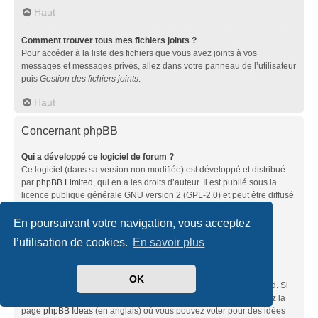
Haut
Comment trouver tous mes fichiers joints ?
Pour accéder à la liste des fichiers que vous avez joints à vos
messages et messages privés, allez dans votre panneau de l’utilisateur
puis
Gestion des fichiers joints
.
Haut
Concernant phpBB
Qui a développé ce logiciel de forum ?
Ce logiciel (dans sa version non modifiée) est développé et distribué
par
phpBB Limited
, qui en a les droits d’auteur. Il est publié sous la
licence publique générale GNU version 2 (GPL-2.0) et peut être diffusé
librement. Pour plus d’informations, visitez la page «
À propos de phpBB
» (en anglais).
En poursuivant votre navigation, vous acceptez
l’utilisation de cookies.
En savoir plus
Haut
Pourquoi la fonctionnalité X n’est pas disponible ?
OK
Ce logiciel a été développé et mis sous licence par phpBB Limited. Si
vous pensez qu’une fonctionnalité nécessite d’être ajoutée, visitez la
page
phpBB Ideas
(en anglais) où vous pouvez voter pour des idées