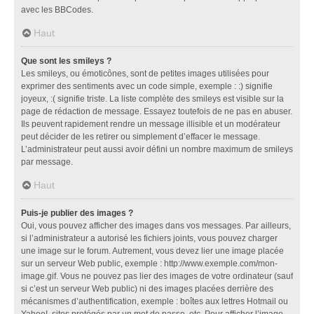
avec les BBCodes.
Haut
Que sont les smileys ?
Les smileys, ou émoticônes, sont de petites images utilisées pour
exprimer des sentiments avec un code simple, exemple : :) signifie
joyeux, :( signifie triste. La liste complète des smileys est visible sur la
page de rédaction de message. Essayez toutefois de ne pas en abuser.
Ils peuvent rapidement rendre un message illisible et un modérateur
peut décider de les retirer ou simplement d’effacer le message.
L’administrateur peut aussi avoir défini un nombre maximum de smileys
par message.
Haut
Puis-je publier des images ?
Oui, vous pouvez afficher des images dans vos messages. Par ailleurs,
si l’administrateur a autorisé les fichiers joints, vous pouvez charger
une image sur le forum. Autrement, vous devez lier une image placée
sur un serveur Web public, exemple : http://www.exemple.com/mon-
image.gif. Vous ne pouvez pas lier des images de votre ordinateur (sauf
si c’est un serveur Web public) ni des images placées derrière des
mécanismes d’authentification, exemple : boîtes aux lettres Hotmail ou
Yahoo!, sites protégés par un mot de passe, etc. Pour afficher l’image,