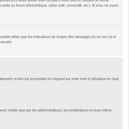
qu’un d’autre utilise votre compte à votre insu en utilisant le même
céder au forum (bibliothèque, cyber-café, université, etc.). Si vous ne voyez
alités telles que les indicateurs de lecture des messages (lu ou non lu) si
ésoudre.
lement ce lien est accessible en cliquant sur votre nom d’utilisateur en haut
 serez visible que par les administrateurs, les modérateurs et vous-même.