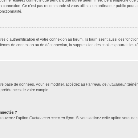
vous ne resterez connecté que pendant une durée déterminée. Cela empêche que quel
la connexion. Ce n’est pas recommandé si vous utilisez un ordinateur public pour ac
onctionnalité.
d’authentification et votre connexion au forum. Ils fournissent aussi des fonctionn
oblèmes de connexion ou de déconnexion, la suppression des cookies pourrait les r
tre base de données. Pour les modifier, accédez au
Panneau de l’utilisateur
(généra
 préférences de votre compte.
nnectés ?
trouverez l’option
Cacher mon statut en ligne
. Si vous activez cette option vous ne