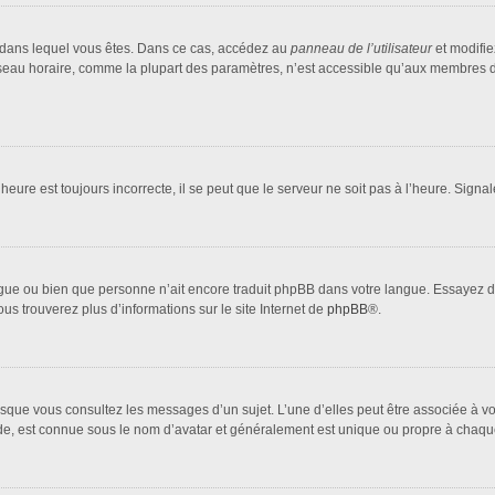
lui dans lequel vous êtes. Dans ce cas, accédez au
panneau de l’utilisateur
et modifie
fuseau horaire, comme la plupart des paramètres, n’est accessible qu’aux membres d
heure est toujours incorrecte, il se peut que le serveur ne soit pas à l’heure. Sign
 langue ou bien que personne n’ait encore traduit phpBB dans votre langue. Essayez 
ous trouverez plus d’informations sur le site Internet de
phpBB
®.
orsque vous consultez les messages d’un sujet. L’une d’elles peut être associée à 
nde, est connue sous le nom d’avatar et généralement est unique ou propre à cha