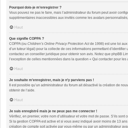
Pourquoi dois-je m’enregistrer ?
Vous pouvez ne pas le faire, mais l’administrateur du forum peut avoir configu
supplémentaires inaccessibles aux invités comme les avatars personnalisés, 
Haut
Que signifie COPPA ?
COPPA (ou
Children’s Online Privacy Protection Act
de 1998) est une loi aux 
d’un tuteur légal) pour la collecte de ces informations permettant d’identifie
contactez un conseiller juridique pour obtenir son avis. Notez que phpBB Limi
l’exception de celles mentionnées dans la question « Qui contacter pour les
Haut
Je souhaite m’enregistrer, mais je n’y parviens pas !
Il est possible qu’un administrateur du forum ait désactivé la création de nou
obtenir de l’aide.
Haut
Je suis enregistré mais je ne peux pas me connecter !
Vérifiez, en premier, votre nom d’utilisateur et votre mot de passe. S’ils sont co
Si la gestion COPPA est active et si vous avez indiqué avoir moins de 13 ans 
création de compte soit activée par vous-même ou par un administrateur avant