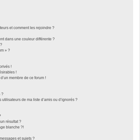
ateurs et comment les rejoindre ?
t dans une couleur différente ?
 ?
um » ?
rivés !
sirables !
f d’un membre de ce forum !
 ?
utilisateurs de ma liste d’amis ou d’ignorés ?
?
n résultat ?
ge blanche ?!
messages et sujets ?