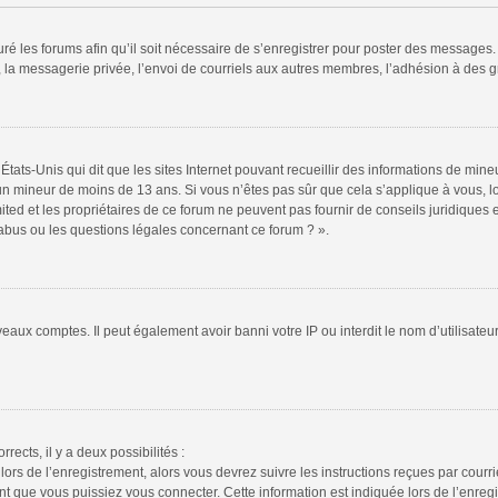
ré les forums afin qu’il soit nécessaire de s’enregistrer pour poster des messages. 
la messagerie privée, l’envoi de courriels aux autres membres, l’adhésion à des gr
États-Unis qui dit que les sites Internet pouvant recueillir des informations de mi
r un mineur de moins de 13 ans. Si vous n’êtes pas sûr que cela s’applique à vous, l
ted et les propriétaires de ce forum ne peuvent pas fournir de conseils juridiques e
 abus ou les questions légales concernant ce forum ? ».
veaux comptes. Il peut également avoir banni votre IP ou interdit le nom d’utilisate
rrects, il y a deux possibilités :
lors de l’enregistrement, alors vous devrez suivre les instructions reçues par cour
 que vous puissiez vous connecter. Cette information est indiquée lors de l’enregis