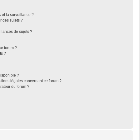
s et la surveillance ?
r des sujets ?
llances de sujets ?
 ce forum ?
ts ?
disponible ?
stions légales concernant ce forum ?
rateur du forum ?