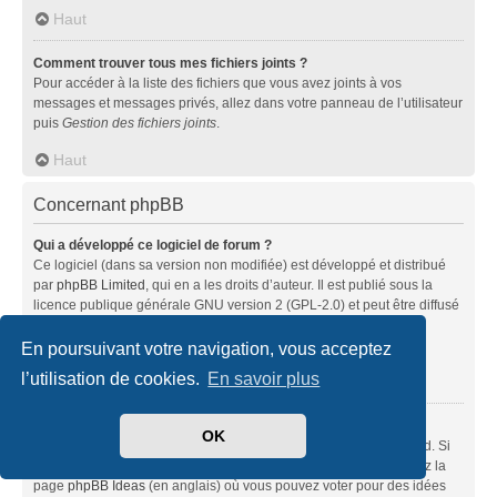
Haut
Comment trouver tous mes fichiers joints ?
Pour accéder à la liste des fichiers que vous avez joints à vos
messages et messages privés, allez dans votre panneau de l’utilisateur
puis
Gestion des fichiers joints
.
Haut
Concernant phpBB
Qui a développé ce logiciel de forum ?
Ce logiciel (dans sa version non modifiée) est développé et distribué
par
phpBB Limited
, qui en a les droits d’auteur. Il est publié sous la
licence publique générale GNU version 2 (GPL-2.0) et peut être diffusé
librement. Pour plus d’informations, visitez la page «
À propos de phpBB
» (en anglais).
En poursuivant votre navigation, vous acceptez
l’utilisation de cookies.
En savoir plus
Haut
Pourquoi la fonctionnalité X n’est pas disponible ?
OK
Ce logiciel a été développé et mis sous licence par phpBB Limited. Si
vous pensez qu’une fonctionnalité nécessite d’être ajoutée, visitez la
page
phpBB Ideas
(en anglais) où vous pouvez voter pour des idées