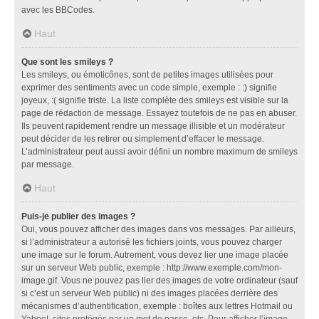
avec les BBCodes.
Haut
Que sont les smileys ?
Les smileys, ou émoticônes, sont de petites images utilisées pour
exprimer des sentiments avec un code simple, exemple : :) signifie
joyeux, :( signifie triste. La liste complète des smileys est visible sur la
page de rédaction de message. Essayez toutefois de ne pas en abuser.
Ils peuvent rapidement rendre un message illisible et un modérateur
peut décider de les retirer ou simplement d’effacer le message.
L’administrateur peut aussi avoir défini un nombre maximum de smileys
par message.
Haut
Puis-je publier des images ?
Oui, vous pouvez afficher des images dans vos messages. Par ailleurs,
si l’administrateur a autorisé les fichiers joints, vous pouvez charger
une image sur le forum. Autrement, vous devez lier une image placée
sur un serveur Web public, exemple : http://www.exemple.com/mon-
image.gif. Vous ne pouvez pas lier des images de votre ordinateur (sauf
si c’est un serveur Web public) ni des images placées derrière des
mécanismes d’authentification, exemple : boîtes aux lettres Hotmail ou
Yahoo!, sites protégés par un mot de passe, etc. Pour afficher l’image,