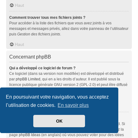
Haut
Comment trouver tous mes fichiers joints ?
Pour accéder à la liste des fichiers que vous avez joints à vos
messages et messages privés, allez dans votre panneau de l’utilisateur
puis
Gestion des fichiers joints
.
Haut
Concernant phpBB
Qui a développé ce logiciel de forum ?
Ce logiciel (dans sa version non modifiée) est développé et distribué
par
phpBB Limited
, qui en a les droits d’auteur. Il est publié sous la
licence publique générale GNU version 2 (GPL-2.0) et peut être diffusé
librement. Pour plus d’informations, visitez la page «
À propos de phpBB
» (en anglais).
En poursuivant votre navigation, vous acceptez
l’utilisation de cookies.
En savoir plus
Haut
Pourquoi la fonctionnalité X n’est pas disponible ?
OK
Ce logiciel a été développé et mis sous licence par phpBB Limited. Si
vous pensez qu’une fonctionnalité nécessite d’être ajoutée, visitez la
page
phpBB Ideas
(en anglais) où vous pouvez voter pour des idées