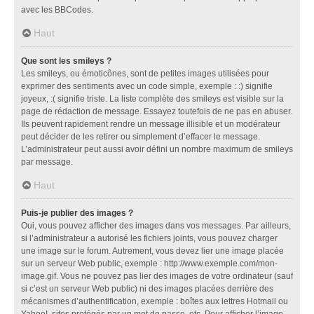
avec les BBCodes.
Haut
Que sont les smileys ?
Les smileys, ou émoticônes, sont de petites images utilisées pour
exprimer des sentiments avec un code simple, exemple : :) signifie
joyeux, :( signifie triste. La liste complète des smileys est visible sur la
page de rédaction de message. Essayez toutefois de ne pas en abuser.
Ils peuvent rapidement rendre un message illisible et un modérateur
peut décider de les retirer ou simplement d’effacer le message.
L’administrateur peut aussi avoir défini un nombre maximum de smileys
par message.
Haut
Puis-je publier des images ?
Oui, vous pouvez afficher des images dans vos messages. Par ailleurs,
si l’administrateur a autorisé les fichiers joints, vous pouvez charger
une image sur le forum. Autrement, vous devez lier une image placée
sur un serveur Web public, exemple : http://www.exemple.com/mon-
image.gif. Vous ne pouvez pas lier des images de votre ordinateur (sauf
si c’est un serveur Web public) ni des images placées derrière des
mécanismes d’authentification, exemple : boîtes aux lettres Hotmail ou
Yahoo!, sites protégés par un mot de passe, etc. Pour afficher l’image,