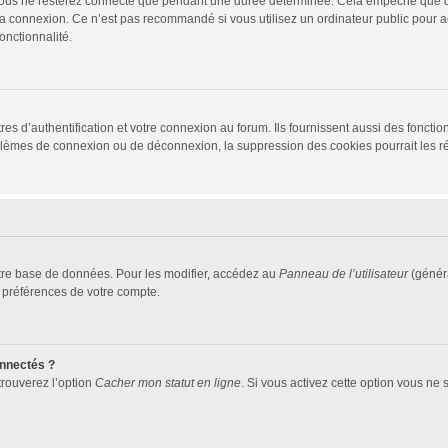
vous ne resterez connecté que pendant une durée déterminée. Cela empêche que quel
la connexion. Ce n’est pas recommandé si vous utilisez un ordinateur public pour ac
onctionnalité.
d’authentification et votre connexion au forum. Ils fournissent aussi des fonctionn
oblèmes de connexion ou de déconnexion, la suppression des cookies pourrait les r
tre base de données. Pour les modifier, accédez au
Panneau de l’utilisateur
(généra
 préférences de votre compte.
nnectés ?
trouverez l’option
Cacher mon statut en ligne
. Si vous activez cette option vous ne