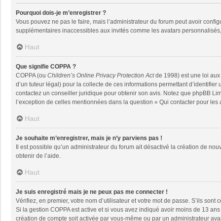
Pourquoi dois-je m’enregistrer ?
Vous pouvez ne pas le faire, mais l’administrateur du forum peut avoir configu
supplémentaires inaccessibles aux invités comme les avatars personnalisés, 
Haut
Que signifie COPPA ?
COPPA (ou
Children’s Online Privacy Protection Act
de 1998) est une loi aux 
d’un tuteur légal) pour la collecte de ces informations permettant d’identifie
contactez un conseiller juridique pour obtenir son avis. Notez que phpBB Limi
l’exception de celles mentionnées dans la question « Qui contacter pour les
Haut
Je souhaite m’enregistrer, mais je n’y parviens pas !
Il est possible qu’un administrateur du forum ait désactivé la création de nou
obtenir de l’aide.
Haut
Je suis enregistré mais je ne peux pas me connecter !
Vérifiez, en premier, votre nom d’utilisateur et votre mot de passe. S’ils sont co
Si la gestion COPPA est active et si vous avez indiqué avoir moins de 13 ans 
création de compte soit activée par vous-même ou par un administrateur avant