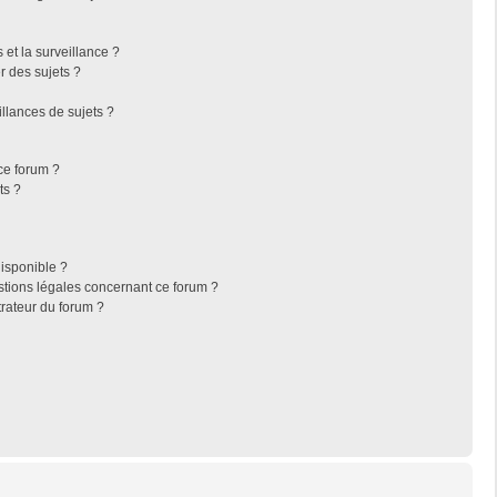
s et la surveillance ?
r des sujets ?
llances de sujets ?
 ce forum ?
ts ?
disponible ?
stions légales concernant ce forum ?
rateur du forum ?