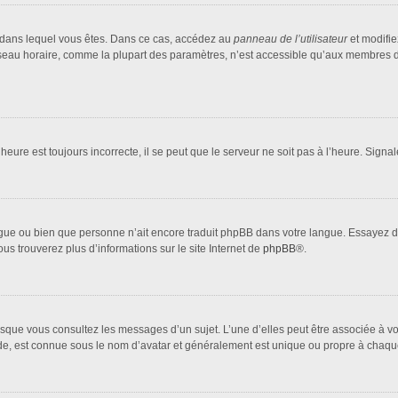
lui dans lequel vous êtes. Dans ce cas, accédez au
panneau de l’utilisateur
et modifie
fuseau horaire, comme la plupart des paramètres, n’est accessible qu’aux membres d
heure est toujours incorrecte, il se peut que le serveur ne soit pas à l’heure. Sign
 langue ou bien que personne n’ait encore traduit phpBB dans votre langue. Essayez 
ous trouverez plus d’informations sur le site Internet de
phpBB
®.
orsque vous consultez les messages d’un sujet. L’une d’elles peut être associée à 
nde, est connue sous le nom d’avatar et généralement est unique ou propre à cha