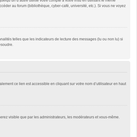
qu’un d’autre utilise votre compte à votre insu en utilisant le même
céder au forum (bibliothèque, cyber-café, université, etc.). Si vous ne voyez
alités telles que les indicateurs de lecture des messages (lu ou non lu) si
ésoudre.
lement ce lien est accessible en cliquant sur votre nom d’utilisateur en haut
 serez visible que par les administrateurs, les modérateurs et vous-même.