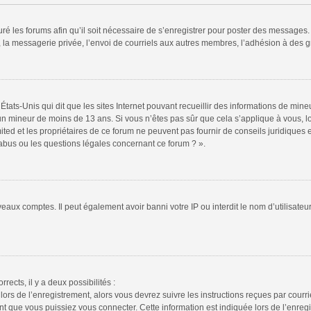
ré les forums afin qu’il soit nécessaire de s’enregistrer pour poster des messages. 
la messagerie privée, l’envoi de courriels aux autres membres, l’adhésion à des gr
États-Unis qui dit que les sites Internet pouvant recueillir des informations de mi
r un mineur de moins de 13 ans. Si vous n’êtes pas sûr que cela s’applique à vous, l
ted et les propriétaires de ce forum ne peuvent pas fournir de conseils juridiques e
 abus ou les questions légales concernant ce forum ? ».
veaux comptes. Il peut également avoir banni votre IP ou interdit le nom d’utilisate
rrects, il y a deux possibilités :
lors de l’enregistrement, alors vous devrez suivre les instructions reçues par cour
 que vous puissiez vous connecter. Cette information est indiquée lors de l’enregis