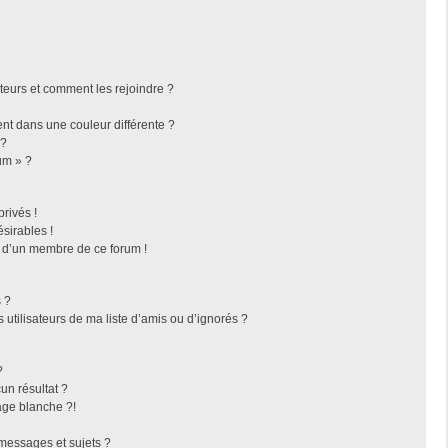
ateurs et comment les rejoindre ?
t dans une couleur différente ?
 ?
um » ?
rivés !
sirables !
f d’un membre de ce forum !
 ?
utilisateurs de ma liste d’amis ou d’ignorés ?
?
n résultat ?
ge blanche ?!
messages et sujets ?