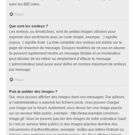
avec les BBCodes.
Haut
Que sont les smileys ?
Les smileys, ou émoticônes, sont de petites images utilisées pour
exprimer des sentiments avec un code simple, exemple : :) signifie
joyeux, :( signifie triste. La liste complète des smileys est visible sur la
page de rédaction de message. Essayez toutefois de ne pas en abuser.
Ils peuvent rapidement rendre un message illisible et un modérateur
peut décider de les retirer ou simplement d’effacer le message.
L’administrateur peut aussi avoir défini un nombre maximum de smileys
par message.
Haut
Puis-je publier des images ?
Oui, vous pouvez afficher des images dans vos messages. Par ailleurs,
si l’administrateur a autorisé les fichiers joints, vous pouvez charger
une image sur le forum. Autrement, vous devez lier une image placée
sur un serveur Web public, exemple : http://www.exemple.com/mon-
image.gif. Vous ne pouvez pas lier des images de votre ordinateur (sauf
si c’est un serveur Web public) ni des images placées derrière des
mécanismes d’authentification, exemple : boîtes aux lettres Hotmail ou
Yahoo!, sites protégés par un mot de passe, etc. Pour afficher l’image,