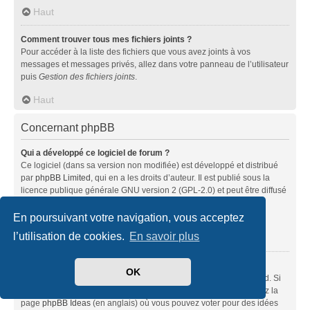
Haut
Comment trouver tous mes fichiers joints ?
Pour accéder à la liste des fichiers que vous avez joints à vos
messages et messages privés, allez dans votre panneau de l’utilisateur
puis
Gestion des fichiers joints
.
Haut
Concernant phpBB
Qui a développé ce logiciel de forum ?
Ce logiciel (dans sa version non modifiée) est développé et distribué
par
phpBB Limited
, qui en a les droits d’auteur. Il est publié sous la
licence publique générale GNU version 2 (GPL-2.0) et peut être diffusé
librement. Pour plus d’informations, visitez la page «
À propos de phpBB
» (en anglais).
En poursuivant votre navigation, vous acceptez
l’utilisation de cookies.
En savoir plus
Haut
Pourquoi la fonctionnalité X n’est pas disponible ?
OK
Ce logiciel a été développé et mis sous licence par phpBB Limited. Si
vous pensez qu’une fonctionnalité nécessite d’être ajoutée, visitez la
page
phpBB Ideas
(en anglais) où vous pouvez voter pour des idées