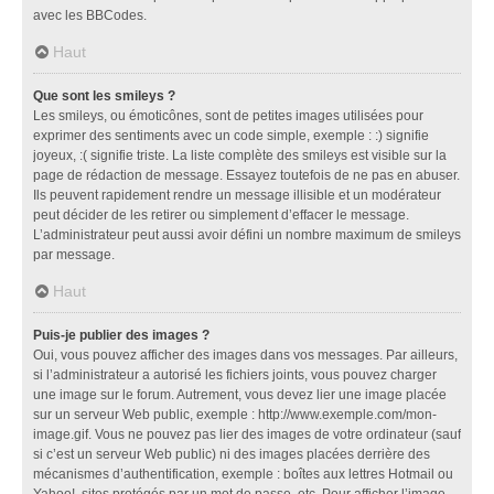
avec les BBCodes.
Haut
Que sont les smileys ?
Les smileys, ou émoticônes, sont de petites images utilisées pour
exprimer des sentiments avec un code simple, exemple : :) signifie
joyeux, :( signifie triste. La liste complète des smileys est visible sur la
page de rédaction de message. Essayez toutefois de ne pas en abuser.
Ils peuvent rapidement rendre un message illisible et un modérateur
peut décider de les retirer ou simplement d’effacer le message.
L’administrateur peut aussi avoir défini un nombre maximum de smileys
par message.
Haut
Puis-je publier des images ?
Oui, vous pouvez afficher des images dans vos messages. Par ailleurs,
si l’administrateur a autorisé les fichiers joints, vous pouvez charger
une image sur le forum. Autrement, vous devez lier une image placée
sur un serveur Web public, exemple : http://www.exemple.com/mon-
image.gif. Vous ne pouvez pas lier des images de votre ordinateur (sauf
si c’est un serveur Web public) ni des images placées derrière des
mécanismes d’authentification, exemple : boîtes aux lettres Hotmail ou
Yahoo!, sites protégés par un mot de passe, etc. Pour afficher l’image,