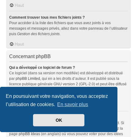
Haut
Comment trouver tous mes fichiers joints ?
Pour accéder à la liste des fichiers que vous avez joints à vos
messages et messages privés, allez dans votre panneau de l’utilisateur
puis
Gestion des fichiers joints
.
Haut
Concernant phpBB
Qui a développé ce logiciel de forum ?
Ce logiciel (dans sa version non modifiée) est développé et distribué
par
phpBB Limited
, qui en a les droits d’auteur. Il est publié sous la
licence publique générale GNU version 2 (GPL-2.0) et peut être diffusé
librement. Pour plus d’informations, visitez la page «
À propos de phpBB
» (en anglais).
En poursuivant votre navigation, vous acceptez
l’utilisation de cookies.
En savoir plus
Haut
Pourquoi la fonctionnalité X n’est pas disponible ?
OK
Ce logiciel a été développé et mis sous licence par phpBB Limited. Si
vous pensez qu’une fonctionnalité nécessite d’être ajoutée, visitez la
page
phpBB Ideas
(en anglais) où vous pouvez voter pour des idées