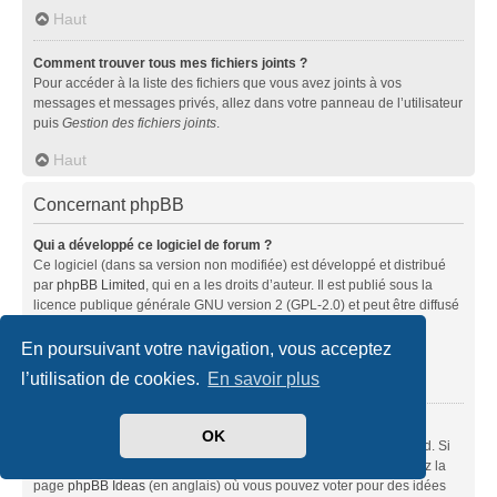
Haut
Comment trouver tous mes fichiers joints ?
Pour accéder à la liste des fichiers que vous avez joints à vos
messages et messages privés, allez dans votre panneau de l’utilisateur
puis
Gestion des fichiers joints
.
Haut
Concernant phpBB
Qui a développé ce logiciel de forum ?
Ce logiciel (dans sa version non modifiée) est développé et distribué
par
phpBB Limited
, qui en a les droits d’auteur. Il est publié sous la
licence publique générale GNU version 2 (GPL-2.0) et peut être diffusé
librement. Pour plus d’informations, visitez la page «
À propos de phpBB
» (en anglais).
En poursuivant votre navigation, vous acceptez
l’utilisation de cookies.
En savoir plus
Haut
Pourquoi la fonctionnalité X n’est pas disponible ?
OK
Ce logiciel a été développé et mis sous licence par phpBB Limited. Si
vous pensez qu’une fonctionnalité nécessite d’être ajoutée, visitez la
page
phpBB Ideas
(en anglais) où vous pouvez voter pour des idées