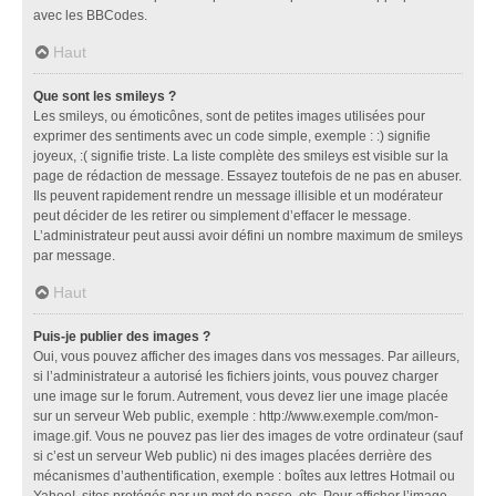
avec les BBCodes.
Haut
Que sont les smileys ?
Les smileys, ou émoticônes, sont de petites images utilisées pour
exprimer des sentiments avec un code simple, exemple : :) signifie
joyeux, :( signifie triste. La liste complète des smileys est visible sur la
page de rédaction de message. Essayez toutefois de ne pas en abuser.
Ils peuvent rapidement rendre un message illisible et un modérateur
peut décider de les retirer ou simplement d’effacer le message.
L’administrateur peut aussi avoir défini un nombre maximum de smileys
par message.
Haut
Puis-je publier des images ?
Oui, vous pouvez afficher des images dans vos messages. Par ailleurs,
si l’administrateur a autorisé les fichiers joints, vous pouvez charger
une image sur le forum. Autrement, vous devez lier une image placée
sur un serveur Web public, exemple : http://www.exemple.com/mon-
image.gif. Vous ne pouvez pas lier des images de votre ordinateur (sauf
si c’est un serveur Web public) ni des images placées derrière des
mécanismes d’authentification, exemple : boîtes aux lettres Hotmail ou
Yahoo!, sites protégés par un mot de passe, etc. Pour afficher l’image,