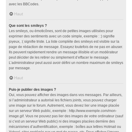
avec les BBCodes.
Haut
Que sont les smileys ?
Les smileys, ou émoticônes, sont de petites images utilisées pour
exprimer des sentiments avec un code simple, exemple : :) signifie
joyeux, :( signifie triste. La liste complète des smileys est visible sur la
page de rédaction de message. Essayez toutefois de ne pas en abuser.
Ils peuvent rapidement rendre un message illisible et un modérateur
peut décider de les retirer ou simplement d’effacer le message.
L’administrateur peut aussi avoir défini un nombre maximum de smileys
par message.
Haut
Puis-je publier des images ?
Oui, vous pouvez afficher des images dans vos messages. Par ailleurs,
si l’administrateur a autorisé les fichiers joints, vous pouvez charger
une image sur le forum. Autrement, vous devez lier une image placée
sur un serveur Web public, exemple : http://www.exemple.com/mon-
image.gif. Vous ne pouvez pas lier des images de votre ordinateur (sauf
si c’est un serveur Web public) ni des images placées derrière des
mécanismes d’authentification, exemple : boîtes aux lettres Hotmail ou
Yahoo!, sites protégés par un mot de passe, etc. Pour afficher l’image,