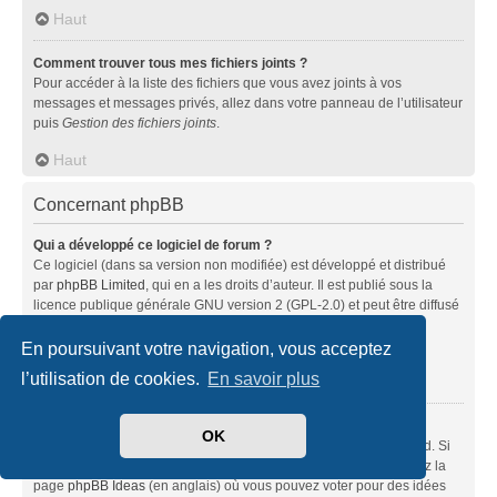
Haut
Comment trouver tous mes fichiers joints ?
Pour accéder à la liste des fichiers que vous avez joints à vos
messages et messages privés, allez dans votre panneau de l’utilisateur
puis
Gestion des fichiers joints
.
Haut
Concernant phpBB
Qui a développé ce logiciel de forum ?
Ce logiciel (dans sa version non modifiée) est développé et distribué
par
phpBB Limited
, qui en a les droits d’auteur. Il est publié sous la
licence publique générale GNU version 2 (GPL-2.0) et peut être diffusé
librement. Pour plus d’informations, visitez la page «
À propos de phpBB
» (en anglais).
En poursuivant votre navigation, vous acceptez
l’utilisation de cookies.
En savoir plus
Haut
Pourquoi la fonctionnalité X n’est pas disponible ?
OK
Ce logiciel a été développé et mis sous licence par phpBB Limited. Si
vous pensez qu’une fonctionnalité nécessite d’être ajoutée, visitez la
page
phpBB Ideas
(en anglais) où vous pouvez voter pour des idées