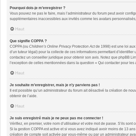
Pourquoi dois-je m’enregistrer ?
Vous pouvez ne pas le faire, mais l’administrateur du forum peut avoir configu
supplémentaires inaccessibles aux invités comme les avatars personnalisés, 
Haut
Que signifie COPPA ?
COPPA (ou
Children’s Online Privacy Protection Act
de 1998) est une loi aux 
d’un tuteur légal) pour la collecte de ces informations permettant d’identifie
contactez un conseiller juridique pour obtenir son avis. Notez que phpBB Limi
l’exception de celles mentionnées dans la question « Qui contacter pour les
Haut
Je souhaite m’enregistrer, mais je n’y parviens pas !
Il est possible qu’un administrateur du forum ait désactivé la création de nou
obtenir de l’aide.
Haut
Je suis enregistré mais je ne peux pas me connecter !
Vérifiez, en premier, votre nom d’utilisateur et votre mot de passe. S’ils sont co
Si la gestion COPPA est active et si vous avez indiqué avoir moins de 13 ans 
création de compte soit activée par vous-même ou par un administrateur avant