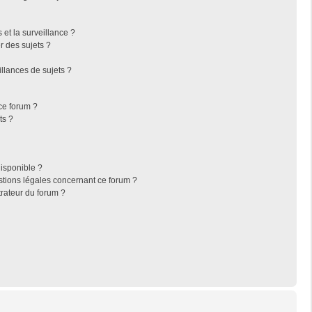
s et la surveillance ?
r des sujets ?
llances de sujets ?
 ce forum ?
ts ?
disponible ?
stions légales concernant ce forum ?
rateur du forum ?