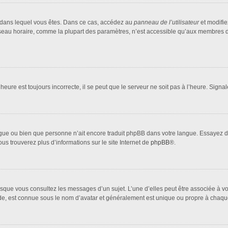
lui dans lequel vous êtes. Dans ce cas, accédez au
panneau de l’utilisateur
et modifie
fuseau horaire, comme la plupart des paramètres, n’est accessible qu’aux membres d
heure est toujours incorrecte, il se peut que le serveur ne soit pas à l’heure. Sign
 langue ou bien que personne n’ait encore traduit phpBB dans votre langue. Essayez 
ous trouverez plus d’informations sur le site Internet de
phpBB
®.
orsque vous consultez les messages d’un sujet. L’une d’elles peut être associée à 
nde, est connue sous le nom d’avatar et généralement est unique ou propre à cha