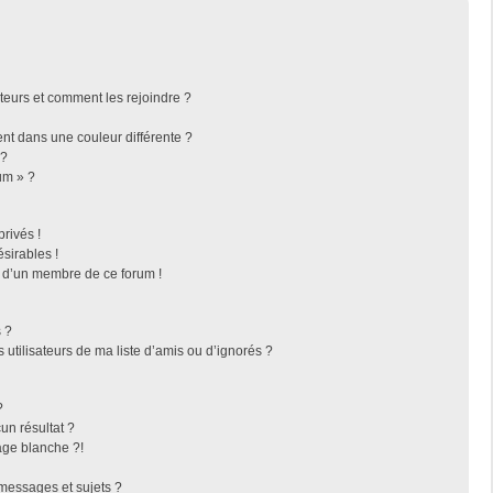
ateurs et comment les rejoindre ?
t dans une couleur différente ?
 ?
um » ?
rivés !
sirables !
f d’un membre de ce forum !
 ?
utilisateurs de ma liste d’amis ou d’ignorés ?
?
n résultat ?
ge blanche ?!
messages et sujets ?