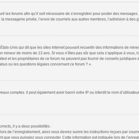
ré les forums afin qu’il soit nécessaire de s’enregistrer pour poster des messages. 
la messagerie privée, l’envoi de courriels aux autres membres, l’adhésion à des gr
États-Unis qui dit que les sites Internet pouvant recueillir des informations de mi
r un mineur de moins de 13 ans. Si vous n’êtes pas sûr que cela s’applique à vous, l
ted et les propriétaires de ce forum ne peuvent pas fournir de conseils juridiques e
 abus ou les questions légales concernant ce forum ? ».
veaux comptes. Il peut également avoir banni votre IP ou interdit le nom d’utilisate
rrects, il y a deux possibilités :
lors de l’enregistrement, alors vous devrez suivre les instructions reçues par cour
 que vous puissiez vous connecter. Cette information est indiquée lors de l’enregis