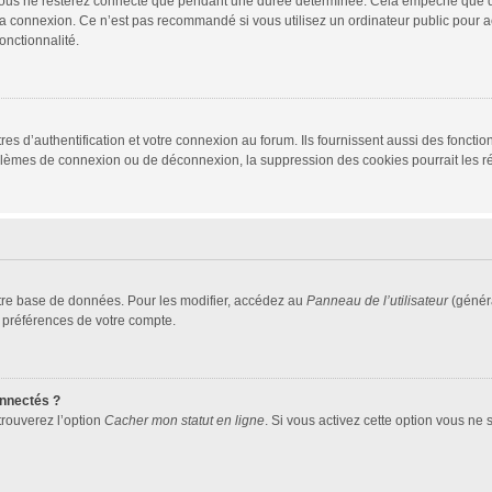
vous ne resterez connecté que pendant une durée déterminée. Cela empêche que quel
la connexion. Ce n’est pas recommandé si vous utilisez un ordinateur public pour ac
onctionnalité.
d’authentification et votre connexion au forum. Ils fournissent aussi des fonctionn
oblèmes de connexion ou de déconnexion, la suppression des cookies pourrait les r
tre base de données. Pour les modifier, accédez au
Panneau de l’utilisateur
(généra
 préférences de votre compte.
nnectés ?
trouverez l’option
Cacher mon statut en ligne
. Si vous activez cette option vous ne