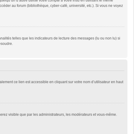
qu’un d’autre utilise votre compte à votre insu en utilisant le même
céder au forum (bibliothèque, cyber-café, université, etc.). Si vous ne voyez
alités telles que les indicateurs de lecture des messages (lu ou non lu) si
ésoudre.
lement ce lien est accessible en cliquant sur votre nom d’utilisateur en haut
 serez visible que par les administrateurs, les modérateurs et vous-même.