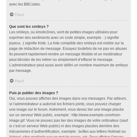
avec les BBCodes.
Haut
Que sont les smileys ?
Les smileys, ou émoticônes, sont de petites images utilisées pour
exprimer des sentiments avec un code simple, exemple : :) signifie
joyeux, :( signifie triste. La liste complète des smileys est visible sur la
page de rédaction de message. Essayez toutefois de ne pas en abuser.
Ils peuvent rapidement rendre un message illisible et un modérateur
peut décider de les retirer ou simplement d’effacer le message.
L’administrateur peut aussi avoir défini un nombre maximum de smileys
par message.
Haut
Puis-je publier des images ?
Oui, vous pouvez afficher des images dans vos messages. Par ailleurs,
si l’administrateur a autorisé les fichiers joints, vous pouvez charger
une image sur le forum. Autrement, vous devez lier une image placée
sur un serveur Web public, exemple : http://www.exemple.com/mon-
image.gif. Vous ne pouvez pas lier des images de votre ordinateur (sauf
si c’est un serveur Web public) ni des images placées derrière des
mécanismes d’authentification, exemple : boîtes aux lettres Hotmail ou
Yahoo!, sites protégés par un mot de passe, etc. Pour afficher l’image,