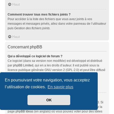
Haut
Comment trouver tous mes fichiers joints ?
Pour accéder à la liste des fichiers que vous avez joints à vos
messages et messages privés, allez dans votre panneau de l’utilisateur
puis
Gestion des fichiers joints
.
Haut
Concernant phpBB
Qui a développé ce logiciel de forum ?
Ce logiciel (dans sa version non modifiée) est développé et distribué
par
phpBB Limited
, qui en a les droits d’auteur. Il est publié sous la
licence publique générale GNU version 2 (GPL-2.0) et peut être diffusé
librement. Pour plus d’informations, visitez la page «
À propos de phpBB
» (en anglais).
En poursuivant votre navigation, vous acceptez
l’utilisation de cookies.
En savoir plus
Haut
Pourquoi la fonctionnalité X n’est pas disponible ?
OK
Ce logiciel a été développé et mis sous licence par phpBB Limited. Si
vous pensez qu’une fonctionnalité nécessite d’être ajoutée, visitez la
page
phpBB Ideas
(en anglais) où vous pouvez voter pour des idées