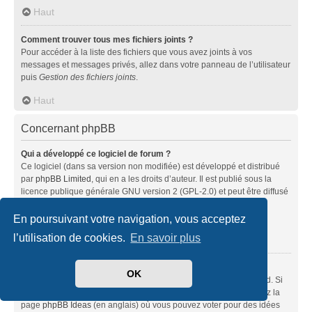
Haut
Comment trouver tous mes fichiers joints ?
Pour accéder à la liste des fichiers que vous avez joints à vos
messages et messages privés, allez dans votre panneau de l’utilisateur
puis
Gestion des fichiers joints
.
Haut
Concernant phpBB
Qui a développé ce logiciel de forum ?
Ce logiciel (dans sa version non modifiée) est développé et distribué
par
phpBB Limited
, qui en a les droits d’auteur. Il est publié sous la
licence publique générale GNU version 2 (GPL-2.0) et peut être diffusé
librement. Pour plus d’informations, visitez la page «
À propos de phpBB
» (en anglais).
En poursuivant votre navigation, vous acceptez
l’utilisation de cookies.
En savoir plus
Haut
Pourquoi la fonctionnalité X n’est pas disponible ?
OK
Ce logiciel a été développé et mis sous licence par phpBB Limited. Si
vous pensez qu’une fonctionnalité nécessite d’être ajoutée, visitez la
page
phpBB Ideas
(en anglais) où vous pouvez voter pour des idées