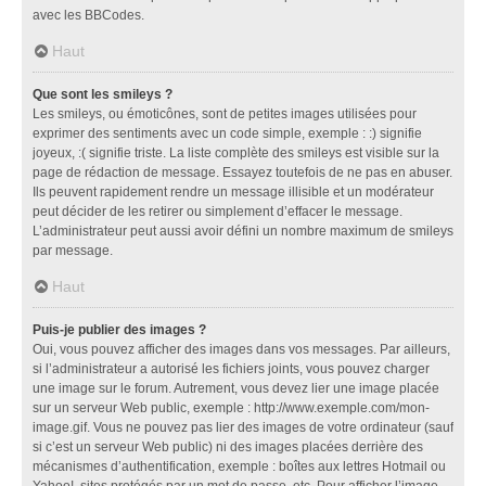
avec les BBCodes.
Haut
Que sont les smileys ?
Les smileys, ou émoticônes, sont de petites images utilisées pour
exprimer des sentiments avec un code simple, exemple : :) signifie
joyeux, :( signifie triste. La liste complète des smileys est visible sur la
page de rédaction de message. Essayez toutefois de ne pas en abuser.
Ils peuvent rapidement rendre un message illisible et un modérateur
peut décider de les retirer ou simplement d’effacer le message.
L’administrateur peut aussi avoir défini un nombre maximum de smileys
par message.
Haut
Puis-je publier des images ?
Oui, vous pouvez afficher des images dans vos messages. Par ailleurs,
si l’administrateur a autorisé les fichiers joints, vous pouvez charger
une image sur le forum. Autrement, vous devez lier une image placée
sur un serveur Web public, exemple : http://www.exemple.com/mon-
image.gif. Vous ne pouvez pas lier des images de votre ordinateur (sauf
si c’est un serveur Web public) ni des images placées derrière des
mécanismes d’authentification, exemple : boîtes aux lettres Hotmail ou
Yahoo!, sites protégés par un mot de passe, etc. Pour afficher l’image,