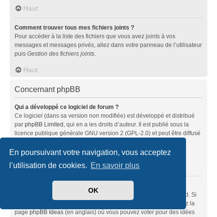
Haut
Comment trouver tous mes fichiers joints ?
Pour accéder à la liste des fichiers que vous avez joints à vos
messages et messages privés, allez dans votre panneau de l’utilisateur
puis
Gestion des fichiers joints
.
Haut
Concernant phpBB
Qui a développé ce logiciel de forum ?
Ce logiciel (dans sa version non modifiée) est développé et distribué
par
phpBB Limited
, qui en a les droits d’auteur. Il est publié sous la
licence publique générale GNU version 2 (GPL-2.0) et peut être diffusé
librement. Pour plus d’informations, visitez la page «
À propos de phpBB
» (en anglais).
En poursuivant votre navigation, vous acceptez
l’utilisation de cookies.
En savoir plus
Haut
Pourquoi la fonctionnalité X n’est pas disponible ?
OK
Ce logiciel a été développé et mis sous licence par phpBB Limited. Si
vous pensez qu’une fonctionnalité nécessite d’être ajoutée, visitez la
page
phpBB Ideas
(en anglais) où vous pouvez voter pour des idées