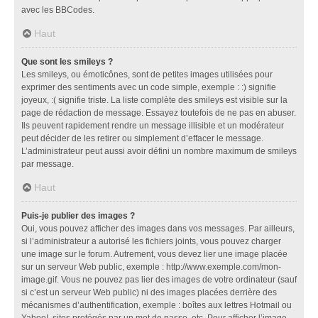
avec les BBCodes.
Haut
Que sont les smileys ?
Les smileys, ou émoticônes, sont de petites images utilisées pour
exprimer des sentiments avec un code simple, exemple : :) signifie
joyeux, :( signifie triste. La liste complète des smileys est visible sur la
page de rédaction de message. Essayez toutefois de ne pas en abuser.
Ils peuvent rapidement rendre un message illisible et un modérateur
peut décider de les retirer ou simplement d’effacer le message.
L’administrateur peut aussi avoir défini un nombre maximum de smileys
par message.
Haut
Puis-je publier des images ?
Oui, vous pouvez afficher des images dans vos messages. Par ailleurs,
si l’administrateur a autorisé les fichiers joints, vous pouvez charger
une image sur le forum. Autrement, vous devez lier une image placée
sur un serveur Web public, exemple : http://www.exemple.com/mon-
image.gif. Vous ne pouvez pas lier des images de votre ordinateur (sauf
si c’est un serveur Web public) ni des images placées derrière des
mécanismes d’authentification, exemple : boîtes aux lettres Hotmail ou
Yahoo!, sites protégés par un mot de passe, etc. Pour afficher l’image,