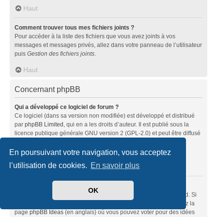
Haut
Comment trouver tous mes fichiers joints ?
Pour accéder à la liste des fichiers que vous avez joints à vos
messages et messages privés, allez dans votre panneau de l’utilisateur
puis
Gestion des fichiers joints
.
Haut
Concernant phpBB
Qui a développé ce logiciel de forum ?
Ce logiciel (dans sa version non modifiée) est développé et distribué
par
phpBB Limited
, qui en a les droits d’auteur. Il est publié sous la
licence publique générale GNU version 2 (GPL-2.0) et peut être diffusé
librement. Pour plus d’informations, visitez la page «
À propos de phpBB
» (en anglais).
En poursuivant votre navigation, vous acceptez
l’utilisation de cookies.
En savoir plus
Haut
Pourquoi la fonctionnalité X n’est pas disponible ?
OK
Ce logiciel a été développé et mis sous licence par phpBB Limited. Si
vous pensez qu’une fonctionnalité nécessite d’être ajoutée, visitez la
page
phpBB Ideas
(en anglais) où vous pouvez voter pour des idées