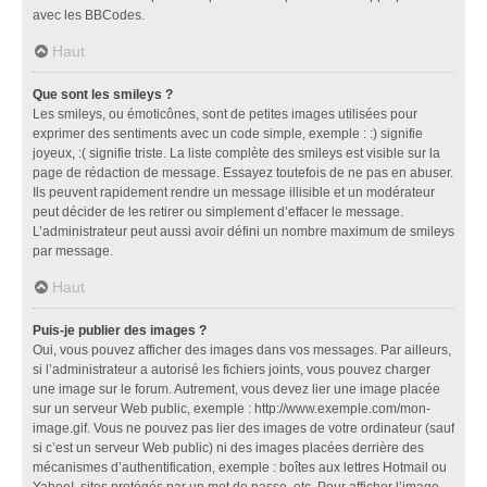
avec les BBCodes.
Haut
Que sont les smileys ?
Les smileys, ou émoticônes, sont de petites images utilisées pour
exprimer des sentiments avec un code simple, exemple : :) signifie
joyeux, :( signifie triste. La liste complète des smileys est visible sur la
page de rédaction de message. Essayez toutefois de ne pas en abuser.
Ils peuvent rapidement rendre un message illisible et un modérateur
peut décider de les retirer ou simplement d’effacer le message.
L’administrateur peut aussi avoir défini un nombre maximum de smileys
par message.
Haut
Puis-je publier des images ?
Oui, vous pouvez afficher des images dans vos messages. Par ailleurs,
si l’administrateur a autorisé les fichiers joints, vous pouvez charger
une image sur le forum. Autrement, vous devez lier une image placée
sur un serveur Web public, exemple : http://www.exemple.com/mon-
image.gif. Vous ne pouvez pas lier des images de votre ordinateur (sauf
si c’est un serveur Web public) ni des images placées derrière des
mécanismes d’authentification, exemple : boîtes aux lettres Hotmail ou
Yahoo!, sites protégés par un mot de passe, etc. Pour afficher l’image,