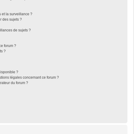
s et la surveillance ?
r des sujets ?
llances de sujets ?
 ce forum ?
ts ?
disponible ?
stions légales concernant ce forum ?
rateur du forum ?