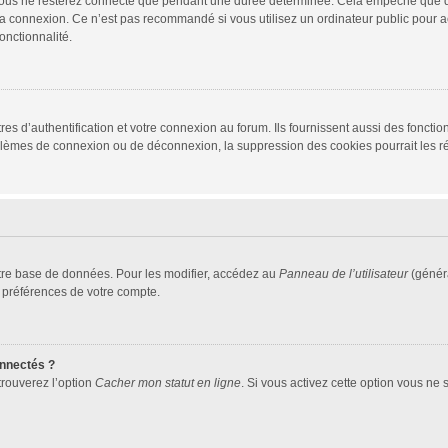
vous ne resterez connecté que pendant une durée déterminée. Cela empêche que quel
la connexion. Ce n’est pas recommandé si vous utilisez un ordinateur public pour ac
onctionnalité.
d’authentification et votre connexion au forum. Ils fournissent aussi des fonctionn
oblèmes de connexion ou de déconnexion, la suppression des cookies pourrait les r
tre base de données. Pour les modifier, accédez au
Panneau de l’utilisateur
(généra
 préférences de votre compte.
nnectés ?
trouverez l’option
Cacher mon statut en ligne
. Si vous activez cette option vous ne