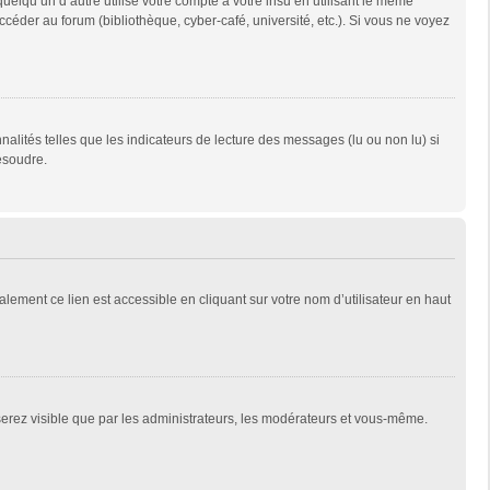
qu’un d’autre utilise votre compte à votre insu en utilisant le même
céder au forum (bibliothèque, cyber-café, université, etc.). Si vous ne voyez
alités telles que les indicateurs de lecture des messages (lu ou non lu) si
ésoudre.
lement ce lien est accessible en cliquant sur votre nom d’utilisateur en haut
 serez visible que par les administrateurs, les modérateurs et vous-même.