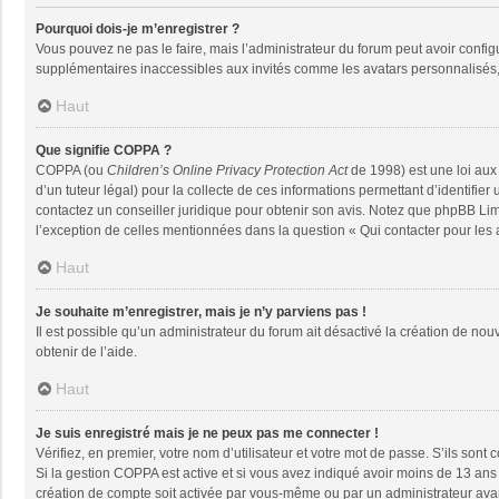
Pourquoi dois-je m’enregistrer ?
Vous pouvez ne pas le faire, mais l’administrateur du forum peut avoir configu
supplémentaires inaccessibles aux invités comme les avatars personnalisés, 
Haut
Que signifie COPPA ?
COPPA (ou
Children’s Online Privacy Protection Act
de 1998) est une loi aux 
d’un tuteur légal) pour la collecte de ces informations permettant d’identifie
contactez un conseiller juridique pour obtenir son avis. Notez que phpBB Limi
l’exception de celles mentionnées dans la question « Qui contacter pour les
Haut
Je souhaite m’enregistrer, mais je n’y parviens pas !
Il est possible qu’un administrateur du forum ait désactivé la création de nou
obtenir de l’aide.
Haut
Je suis enregistré mais je ne peux pas me connecter !
Vérifiez, en premier, votre nom d’utilisateur et votre mot de passe. S’ils sont co
Si la gestion COPPA est active et si vous avez indiqué avoir moins de 13 ans 
création de compte soit activée par vous-même ou par un administrateur avant