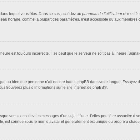
lui dans lequel vous êtes. Dans ce cas, accédez au
panneau de l’utilisateur
et modifie
fuseau horaire, comme la plupart des paramètres, n’est accessible qu’aux membres d
heure est toujours incorrecte, il se peut que le serveur ne soit pas à l’heure. Sign
 langue ou bien que personne n’ait encore traduit phpBB dans votre langue. Essayez 
ous trouverez plus d’informations sur le site Internet de
phpBB
®.
orsque vous consultez les messages d’un sujet. L’une d’elles peut être associée à 
nde, est connue sous le nom d’avatar et généralement est unique ou propre à cha