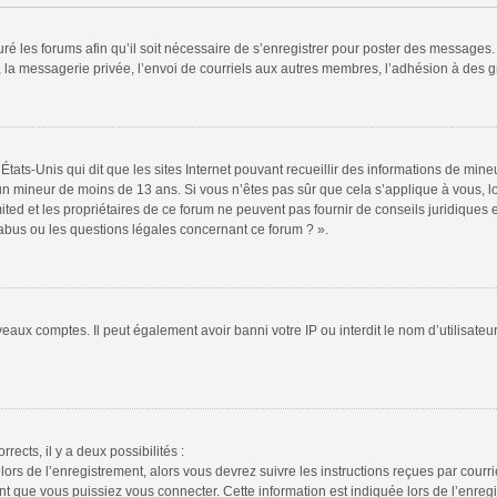
ré les forums afin qu’il soit nécessaire de s’enregistrer pour poster des messages. 
la messagerie privée, l’envoi de courriels aux autres membres, l’adhésion à des gr
États-Unis qui dit que les sites Internet pouvant recueillir des informations de mi
r un mineur de moins de 13 ans. Si vous n’êtes pas sûr que cela s’applique à vous, l
ted et les propriétaires de ce forum ne peuvent pas fournir de conseils juridiques e
 abus ou les questions légales concernant ce forum ? ».
veaux comptes. Il peut également avoir banni votre IP ou interdit le nom d’utilisate
rrects, il y a deux possibilités :
lors de l’enregistrement, alors vous devrez suivre les instructions reçues par cour
 que vous puissiez vous connecter. Cette information est indiquée lors de l’enregis