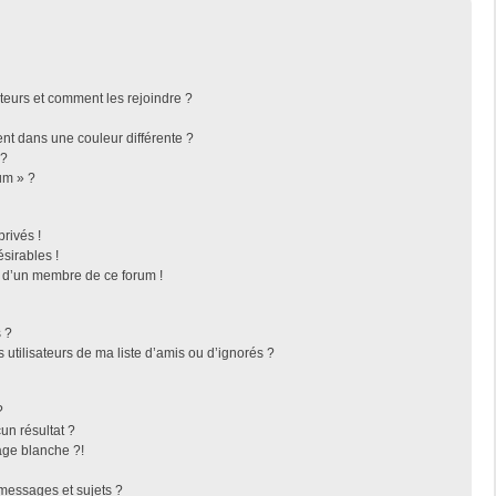
ateurs et comment les rejoindre ?
t dans une couleur différente ?
 ?
um » ?
rivés !
sirables !
f d’un membre de ce forum !
 ?
utilisateurs de ma liste d’amis ou d’ignorés ?
?
n résultat ?
ge blanche ?!
messages et sujets ?