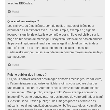
avec les BBCodes.
Haut
Que sont les smileys ?
Les smileys, ou émoticônes, sont de petites images utilisées pour
exprimer des sentiments avec un code simple, exemple : :) signifie
joyeux, :( signifie triste. La liste complète des smileys est visible sur la
page de rédaction de message. Essayez toutefois de ne pas en abuser.
Ils peuvent rapidement rendre un message illisible et un modérateur
peut décider de les retirer ou simplement d’effacer le message.
L’administrateur peut aussi avoir défini un nombre maximum de smileys
par message.
Haut
Puis-je publier des images ?
Oui, vous pouvez afficher des images dans vos messages. Par ailleurs,
si l’administrateur a autorisé les fichiers joints, vous pouvez charger
une image sur le forum. Autrement, vous devez lier une image placée
sur un serveur Web public, exemple : http://www.exemple.com/mon-
image.gif. Vous ne pouvez pas lier des images de votre ordinateur (sauf
si c’est un serveur Web public) ni des images placées derrière des
mécanismes d’authentification, exemple : boîtes aux lettres Hotmail ou
Yahoo!, sites protégés par un mot de passe, etc. Pour afficher l’image,