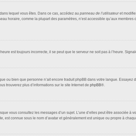
lui dans lequel vous êtes. Dans ce cas, accédez au
panneau de l’utilisateur
et modifie
fuseau horaire, comme la plupart des paramètres, n’est accessible qu’aux membres d
heure est toujours incorrecte, il se peut que le serveur ne soit pas à l’heure. Sign
 langue ou bien que personne n’ait encore traduit phpBB dans votre langue. Essayez 
ous trouverez plus d’informations sur le site Internet de
phpBB
®.
orsque vous consultez les messages d’un sujet. L’une d’elles peut être associée à 
nde, est connue sous le nom d’avatar et généralement est unique ou propre à cha