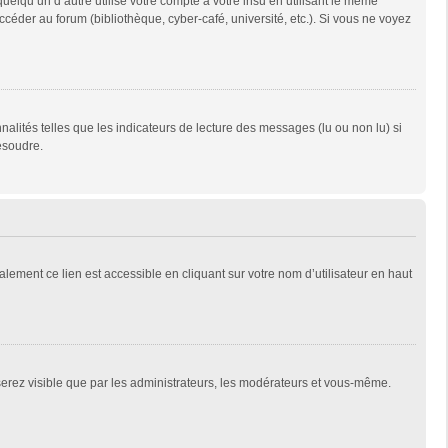
qu’un d’autre utilise votre compte à votre insu en utilisant le même
céder au forum (bibliothèque, cyber-café, université, etc.). Si vous ne voyez
alités telles que les indicateurs de lecture des messages (lu ou non lu) si
ésoudre.
lement ce lien est accessible en cliquant sur votre nom d’utilisateur en haut
 serez visible que par les administrateurs, les modérateurs et vous-même.