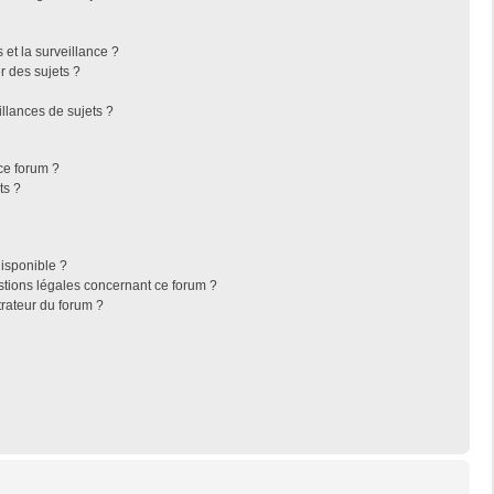
s et la surveillance ?
r des sujets ?
llances de sujets ?
 ce forum ?
ts ?
disponible ?
stions légales concernant ce forum ?
rateur du forum ?