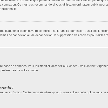
vous ne resterez connecté que pendant une durée déterminée. Cela empêche que quel
la connexion. Ce n’est pas recommandé si vous utilisez un ordinateur public pour ac
onctionnalité.
d’authentification et votre connexion au forum. Ils fournissent aussi des fonctionn
oblèmes de connexion ou de déconnexion, la suppression des cookies pourrait les r
tre base de données. Pour les modifier, accédez au
Panneau de l’utilisateur
(généra
 préférences de votre compte.
nnectés ?
trouverez l’option
Cacher mon statut en ligne
. Si vous activez cette option vous ne