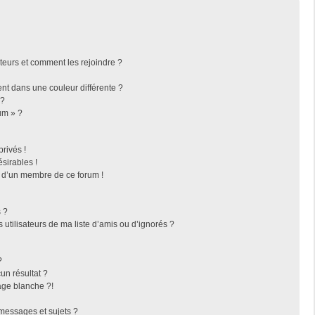
ateurs et comment les rejoindre ?
t dans une couleur différente ?
 ?
um » ?
rivés !
sirables !
f d’un membre de ce forum !
 ?
utilisateurs de ma liste d’amis ou d’ignorés ?
?
n résultat ?
ge blanche ?!
messages et sujets ?