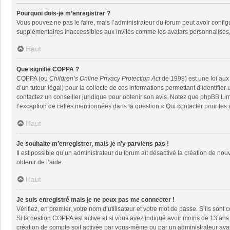
Pourquoi dois-je m’enregistrer ?
Vous pouvez ne pas le faire, mais l’administrateur du forum peut avoir configu
supplémentaires inaccessibles aux invités comme les avatars personnalisés, 
Haut
Que signifie COPPA ?
COPPA (ou
Children’s Online Privacy Protection Act
de 1998) est une loi aux 
d’un tuteur légal) pour la collecte de ces informations permettant d’identifie
contactez un conseiller juridique pour obtenir son avis. Notez que phpBB Limi
l’exception de celles mentionnées dans la question « Qui contacter pour les
Haut
Je souhaite m’enregistrer, mais je n’y parviens pas !
Il est possible qu’un administrateur du forum ait désactivé la création de nou
obtenir de l’aide.
Haut
Je suis enregistré mais je ne peux pas me connecter !
Vérifiez, en premier, votre nom d’utilisateur et votre mot de passe. S’ils sont co
Si la gestion COPPA est active et si vous avez indiqué avoir moins de 13 ans 
création de compte soit activée par vous-même ou par un administrateur avant