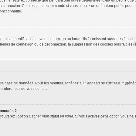
vous ne resterez connecté que pendant une durée déterminée. Cela empêche que quel
la connexion. Ce n’est pas recommandé si vous utilisez un ordinateur public pour ac
onctionnalité.
d’authentification et votre connexion au forum. Ils fournissent aussi des fonctionn
oblèmes de connexion ou de déconnexion, la suppression des cookies pourrait les r
tre base de données. Pour les modifier, accédez au
Panneau de l’utilisateur
(généra
 préférences de votre compte.
nnectés ?
trouverez l’option
Cacher mon statut en ligne
. Si vous activez cette option vous ne