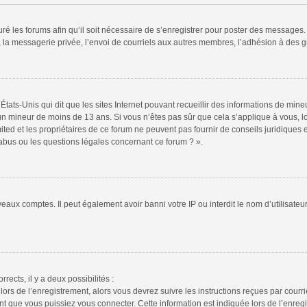
ré les forums afin qu’il soit nécessaire de s’enregistrer pour poster des messages. 
la messagerie privée, l’envoi de courriels aux autres membres, l’adhésion à des gr
États-Unis qui dit que les sites Internet pouvant recueillir des informations de mi
r un mineur de moins de 13 ans. Si vous n’êtes pas sûr que cela s’applique à vous, l
ted et les propriétaires de ce forum ne peuvent pas fournir de conseils juridiques e
 abus ou les questions légales concernant ce forum ? ».
veaux comptes. Il peut également avoir banni votre IP ou interdit le nom d’utilisate
rrects, il y a deux possibilités :
lors de l’enregistrement, alors vous devrez suivre les instructions reçues par cour
 que vous puissiez vous connecter. Cette information est indiquée lors de l’enregis