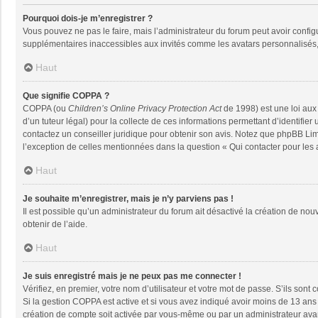
Pourquoi dois-je m’enregistrer ?
Vous pouvez ne pas le faire, mais l’administrateur du forum peut avoir configu
supplémentaires inaccessibles aux invités comme les avatars personnalisés, 
Haut
Que signifie COPPA ?
COPPA (ou
Children’s Online Privacy Protection Act
de 1998) est une loi aux 
d’un tuteur légal) pour la collecte de ces informations permettant d’identifie
contactez un conseiller juridique pour obtenir son avis. Notez que phpBB Limi
l’exception de celles mentionnées dans la question « Qui contacter pour les
Haut
Je souhaite m’enregistrer, mais je n’y parviens pas !
Il est possible qu’un administrateur du forum ait désactivé la création de nou
obtenir de l’aide.
Haut
Je suis enregistré mais je ne peux pas me connecter !
Vérifiez, en premier, votre nom d’utilisateur et votre mot de passe. S’ils sont co
Si la gestion COPPA est active et si vous avez indiqué avoir moins de 13 ans 
création de compte soit activée par vous-même ou par un administrateur avant