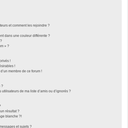
ateurs et comment les rejoindre ?
t dans une couleur différente ?
 ?
um » ?
rivés !
sirables !
f d’un membre de ce forum !
 ?
utilisateurs de ma liste d’amis ou d’ignorés ?
?
n résultat ?
ge blanche ?!
messages et sujets ?