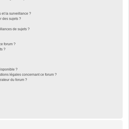
s et la surveillance ?
r des sujets ?
llances de sujets ?
 ce forum ?
ts ?
disponible ?
stions légales concernant ce forum ?
rateur du forum ?