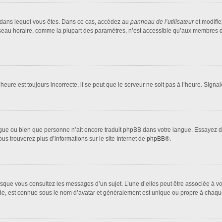
lui dans lequel vous êtes. Dans ce cas, accédez au
panneau de l’utilisateur
et modifie
fuseau horaire, comme la plupart des paramètres, n’est accessible qu’aux membres d
heure est toujours incorrecte, il se peut que le serveur ne soit pas à l’heure. Sign
 langue ou bien que personne n’ait encore traduit phpBB dans votre langue. Essayez 
ous trouverez plus d’informations sur le site Internet de
phpBB
®.
orsque vous consultez les messages d’un sujet. L’une d’elles peut être associée à 
nde, est connue sous le nom d’avatar et généralement est unique ou propre à cha