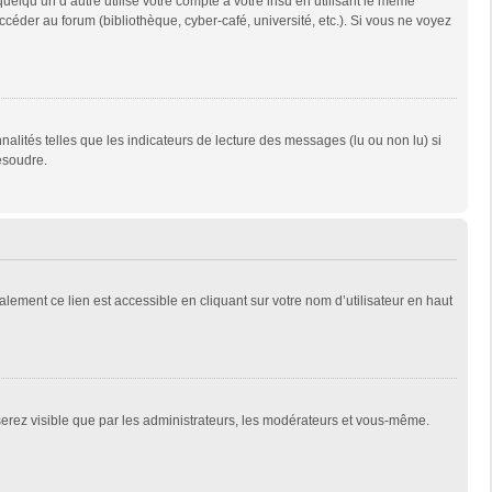
qu’un d’autre utilise votre compte à votre insu en utilisant le même
céder au forum (bibliothèque, cyber-café, université, etc.). Si vous ne voyez
alités telles que les indicateurs de lecture des messages (lu ou non lu) si
ésoudre.
lement ce lien est accessible en cliquant sur votre nom d’utilisateur en haut
 serez visible que par les administrateurs, les modérateurs et vous-même.