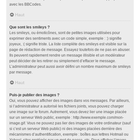
avec les BBCodes.
Haut
Que sont les smileys ?
Les smileys, ou émoticônes, sont de petites images utilisées pour
exprimer des sentiments avec un code simple, exemple : :) signifie
joyeux, :( signifie triste. La liste complète des smileys est visible sur la
page de rédaction de message. Essayez toutefois de ne pas en abuser.
Ils peuvent rapidement rendre un message illisible et un modérateur
peut décider de les retirer ou simplement d’effacer le message.
L’administrateur peut aussi avoir défini un nombre maximum de smileys
par message.
Haut
Puis-je publier des images ?
Oui, vous pouvez afficher des images dans vos messages. Par ailleurs,
si l’administrateur a autorisé les fichiers joints, vous pouvez charger
une image sur le forum. Autrement, vous devez lier une image placée
sur un serveur Web public, exemple : http://www.exemple.com/mon-
image.gif. Vous ne pouvez pas lier des images de votre ordinateur (sauf
si c’est un serveur Web public) ni des images placées derrière des
mécanismes d’authentification, exemple : boîtes aux lettres Hotmail ou
Yahoo!, sites protégés par un mot de passe, etc. Pour afficher l’image,