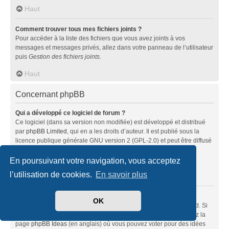
Haut
Comment trouver tous mes fichiers joints ?
Pour accéder à la liste des fichiers que vous avez joints à vos
messages et messages privés, allez dans votre panneau de l’utilisateur
puis
Gestion des fichiers joints
.
Haut
Concernant phpBB
Qui a développé ce logiciel de forum ?
Ce logiciel (dans sa version non modifiée) est développé et distribué
par
phpBB Limited
, qui en a les droits d’auteur. Il est publié sous la
licence publique générale GNU version 2 (GPL-2.0) et peut être diffusé
librement. Pour plus d’informations, visitez la page «
À propos de phpBB
» (en anglais).
En poursuivant votre navigation, vous acceptez
l’utilisation de cookies.
En savoir plus
Haut
Pourquoi la fonctionnalité X n’est pas disponible ?
OK
Ce logiciel a été développé et mis sous licence par phpBB Limited. Si
vous pensez qu’une fonctionnalité nécessite d’être ajoutée, visitez la
page
phpBB Ideas
(en anglais) où vous pouvez voter pour des idées