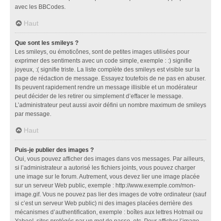
avec les BBCodes.
Haut
Que sont les smileys ?
Les smileys, ou émoticônes, sont de petites images utilisées pour
exprimer des sentiments avec un code simple, exemple : :) signifie
joyeux, :( signifie triste. La liste complète des smileys est visible sur la
page de rédaction de message. Essayez toutefois de ne pas en abuser.
Ils peuvent rapidement rendre un message illisible et un modérateur
peut décider de les retirer ou simplement d’effacer le message.
L’administrateur peut aussi avoir défini un nombre maximum de smileys
par message.
Haut
Puis-je publier des images ?
Oui, vous pouvez afficher des images dans vos messages. Par ailleurs,
si l’administrateur a autorisé les fichiers joints, vous pouvez charger
une image sur le forum. Autrement, vous devez lier une image placée
sur un serveur Web public, exemple : http://www.exemple.com/mon-
image.gif. Vous ne pouvez pas lier des images de votre ordinateur (sauf
si c’est un serveur Web public) ni des images placées derrière des
mécanismes d’authentification, exemple : boîtes aux lettres Hotmail ou
Yahoo!, sites protégés par un mot de passe, etc. Pour afficher l’image,