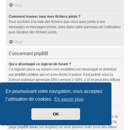
Haut
Comment trouver tous mes fichiers joints ?
Pour accéder à la liste des fichiers que vous avez joints à vos
messages et messages privés, allez dans votre panneau de l’utilisateur
puis
Gestion des fichiers joints
.
Haut
Concernant phpBB
Qui a développé ce logiciel de forum ?
Ce logiciel (dans sa version non modifiée) est développé et distribué
par
phpBB Limited
, qui en a les droits d’auteur. Il est publié sous la
licence publique générale GNU version 2 (GPL-2.0) et peut être diffusé
librement. Pour plus d’informations, visitez la page «
À propos de phpBB
» (en anglais).
En poursuivant votre navigation, vous acceptez
l’utilisation de cookies.
En savoir plus
Haut
Pourquoi la fonctionnalité X n’est pas disponible ?
OK
Ce logiciel a été développé et mis sous licence par phpBB Limited. Si
vous pensez qu’une fonctionnalité nécessite d’être ajoutée, visitez la
page
phpBB Ideas
(en anglais) où vous pouvez voter pour des idées