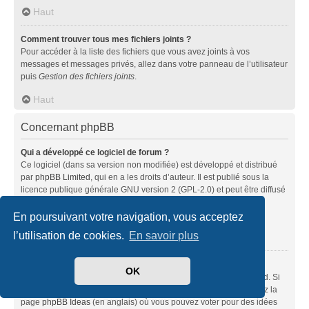
Haut
Comment trouver tous mes fichiers joints ?
Pour accéder à la liste des fichiers que vous avez joints à vos
messages et messages privés, allez dans votre panneau de l’utilisateur
puis
Gestion des fichiers joints
.
Haut
Concernant phpBB
Qui a développé ce logiciel de forum ?
Ce logiciel (dans sa version non modifiée) est développé et distribué
par
phpBB Limited
, qui en a les droits d’auteur. Il est publié sous la
licence publique générale GNU version 2 (GPL-2.0) et peut être diffusé
librement. Pour plus d’informations, visitez la page «
À propos de phpBB
» (en anglais).
En poursuivant votre navigation, vous acceptez
l’utilisation de cookies.
En savoir plus
Haut
Pourquoi la fonctionnalité X n’est pas disponible ?
OK
Ce logiciel a été développé et mis sous licence par phpBB Limited. Si
vous pensez qu’une fonctionnalité nécessite d’être ajoutée, visitez la
page
phpBB Ideas
(en anglais) où vous pouvez voter pour des idées