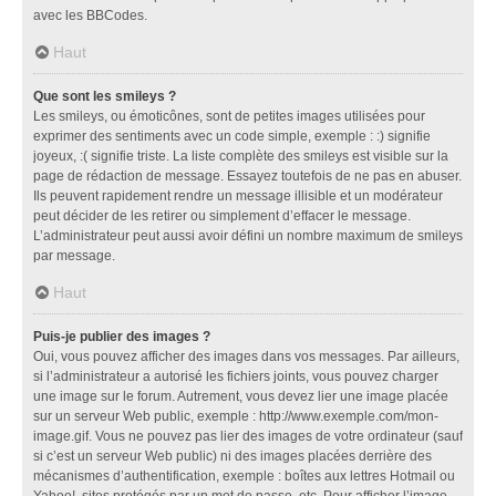
avec les BBCodes.
Haut
Que sont les smileys ?
Les smileys, ou émoticônes, sont de petites images utilisées pour
exprimer des sentiments avec un code simple, exemple : :) signifie
joyeux, :( signifie triste. La liste complète des smileys est visible sur la
page de rédaction de message. Essayez toutefois de ne pas en abuser.
Ils peuvent rapidement rendre un message illisible et un modérateur
peut décider de les retirer ou simplement d’effacer le message.
L’administrateur peut aussi avoir défini un nombre maximum de smileys
par message.
Haut
Puis-je publier des images ?
Oui, vous pouvez afficher des images dans vos messages. Par ailleurs,
si l’administrateur a autorisé les fichiers joints, vous pouvez charger
une image sur le forum. Autrement, vous devez lier une image placée
sur un serveur Web public, exemple : http://www.exemple.com/mon-
image.gif. Vous ne pouvez pas lier des images de votre ordinateur (sauf
si c’est un serveur Web public) ni des images placées derrière des
mécanismes d’authentification, exemple : boîtes aux lettres Hotmail ou
Yahoo!, sites protégés par un mot de passe, etc. Pour afficher l’image,