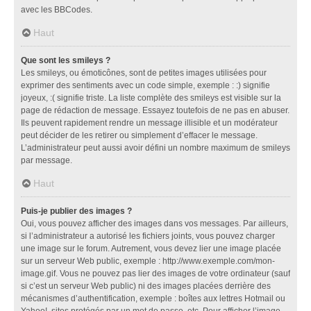
avec les BBCodes.
Haut
Que sont les smileys ?
Les smileys, ou émoticônes, sont de petites images utilisées pour
exprimer des sentiments avec un code simple, exemple : :) signifie
joyeux, :( signifie triste. La liste complète des smileys est visible sur la
page de rédaction de message. Essayez toutefois de ne pas en abuser.
Ils peuvent rapidement rendre un message illisible et un modérateur
peut décider de les retirer ou simplement d’effacer le message.
L’administrateur peut aussi avoir défini un nombre maximum de smileys
par message.
Haut
Puis-je publier des images ?
Oui, vous pouvez afficher des images dans vos messages. Par ailleurs,
si l’administrateur a autorisé les fichiers joints, vous pouvez charger
une image sur le forum. Autrement, vous devez lier une image placée
sur un serveur Web public, exemple : http://www.exemple.com/mon-
image.gif. Vous ne pouvez pas lier des images de votre ordinateur (sauf
si c’est un serveur Web public) ni des images placées derrière des
mécanismes d’authentification, exemple : boîtes aux lettres Hotmail ou
Yahoo!, sites protégés par un mot de passe, etc. Pour afficher l’image,