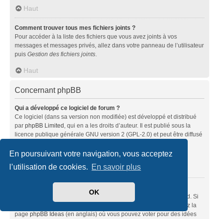
Haut
Comment trouver tous mes fichiers joints ?
Pour accéder à la liste des fichiers que vous avez joints à vos
messages et messages privés, allez dans votre panneau de l’utilisateur
puis
Gestion des fichiers joints
.
Haut
Concernant phpBB
Qui a développé ce logiciel de forum ?
Ce logiciel (dans sa version non modifiée) est développé et distribué
par
phpBB Limited
, qui en a les droits d’auteur. Il est publié sous la
licence publique générale GNU version 2 (GPL-2.0) et peut être diffusé
librement. Pour plus d’informations, visitez la page «
À propos de phpBB
» (en anglais).
En poursuivant votre navigation, vous acceptez
l’utilisation de cookies.
En savoir plus
Haut
Pourquoi la fonctionnalité X n’est pas disponible ?
OK
Ce logiciel a été développé et mis sous licence par phpBB Limited. Si
vous pensez qu’une fonctionnalité nécessite d’être ajoutée, visitez la
page
phpBB Ideas
(en anglais) où vous pouvez voter pour des idées