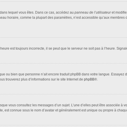
lui dans lequel vous êtes. Dans ce cas, accédez au
panneau de l’utilisateur
et modifie
fuseau horaire, comme la plupart des paramètres, n’est accessible qu’aux membres d
heure est toujours incorrecte, il se peut que le serveur ne soit pas à l’heure. Sign
 langue ou bien que personne n’ait encore traduit phpBB dans votre langue. Essayez 
ous trouverez plus d’informations sur le site Internet de
phpBB
®.
orsque vous consultez les messages d’un sujet. L’une d’elles peut être associée à 
nde, est connue sous le nom d’avatar et généralement est unique ou propre à cha