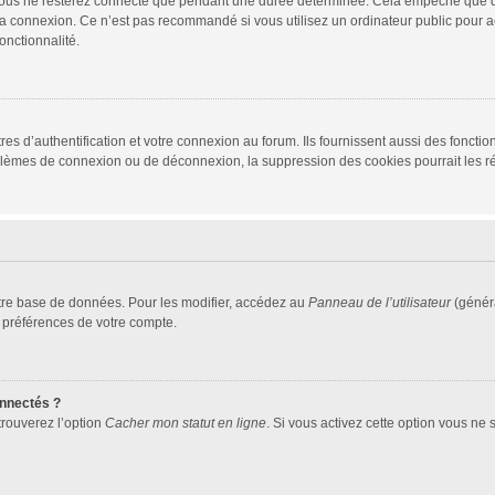
vous ne resterez connecté que pendant une durée déterminée. Cela empêche que quel
la connexion. Ce n’est pas recommandé si vous utilisez un ordinateur public pour ac
onctionnalité.
d’authentification et votre connexion au forum. Ils fournissent aussi des fonctionn
oblèmes de connexion ou de déconnexion, la suppression des cookies pourrait les r
tre base de données. Pour les modifier, accédez au
Panneau de l’utilisateur
(généra
 préférences de votre compte.
nnectés ?
trouverez l’option
Cacher mon statut en ligne
. Si vous activez cette option vous ne