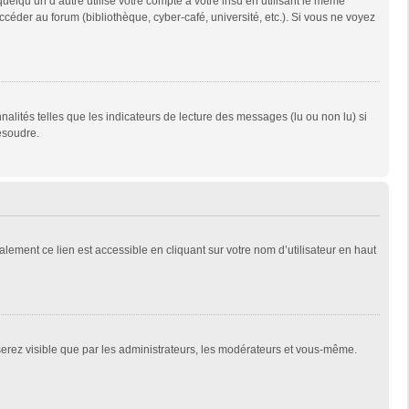
qu’un d’autre utilise votre compte à votre insu en utilisant le même
céder au forum (bibliothèque, cyber-café, université, etc.). Si vous ne voyez
alités telles que les indicateurs de lecture des messages (lu ou non lu) si
ésoudre.
lement ce lien est accessible en cliquant sur votre nom d’utilisateur en haut
 serez visible que par les administrateurs, les modérateurs et vous-même.