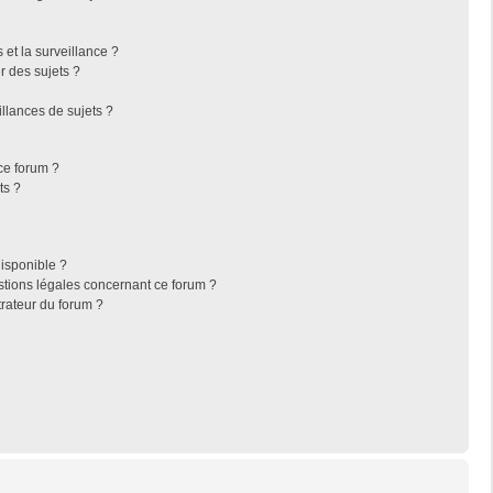
s et la surveillance ?
r des sujets ?
llances de sujets ?
 ce forum ?
ts ?
disponible ?
stions légales concernant ce forum ?
rateur du forum ?