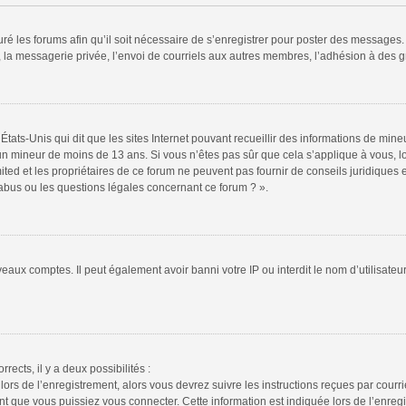
ré les forums afin qu’il soit nécessaire de s’enregistrer pour poster des messages. 
la messagerie privée, l’envoi de courriels aux autres membres, l’adhésion à des gr
États-Unis qui dit que les sites Internet pouvant recueillir des informations de mi
r un mineur de moins de 13 ans. Si vous n’êtes pas sûr que cela s’applique à vous, l
ted et les propriétaires de ce forum ne peuvent pas fournir de conseils juridiques e
 abus ou les questions légales concernant ce forum ? ».
veaux comptes. Il peut également avoir banni votre IP ou interdit le nom d’utilisate
rrects, il y a deux possibilités :
lors de l’enregistrement, alors vous devrez suivre les instructions reçues par cour
 que vous puissiez vous connecter. Cette information est indiquée lors de l’enregis