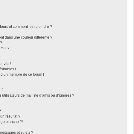
ateurs et comment les rejoindre ?
t dans une couleur différente ?
 ?
um » ?
rivés !
sirables !
f d’un membre de ce forum !
 ?
utilisateurs de ma liste d’amis ou d’ignorés ?
?
n résultat ?
ge blanche ?!
messages et sujets ?