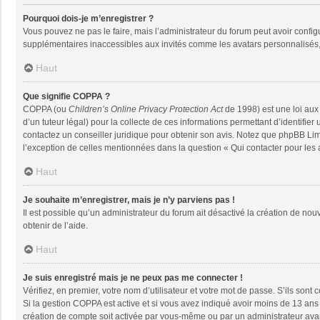
Pourquoi dois-je m’enregistrer ?
Vous pouvez ne pas le faire, mais l’administrateur du forum peut avoir configu
supplémentaires inaccessibles aux invités comme les avatars personnalisés, 
Haut
Que signifie COPPA ?
COPPA (ou
Children’s Online Privacy Protection Act
de 1998) est une loi aux 
d’un tuteur légal) pour la collecte de ces informations permettant d’identifie
contactez un conseiller juridique pour obtenir son avis. Notez que phpBB Limi
l’exception de celles mentionnées dans la question « Qui contacter pour les
Haut
Je souhaite m’enregistrer, mais je n’y parviens pas !
Il est possible qu’un administrateur du forum ait désactivé la création de nou
obtenir de l’aide.
Haut
Je suis enregistré mais je ne peux pas me connecter !
Vérifiez, en premier, votre nom d’utilisateur et votre mot de passe. S’ils sont co
Si la gestion COPPA est active et si vous avez indiqué avoir moins de 13 ans 
création de compte soit activée par vous-même ou par un administrateur avant