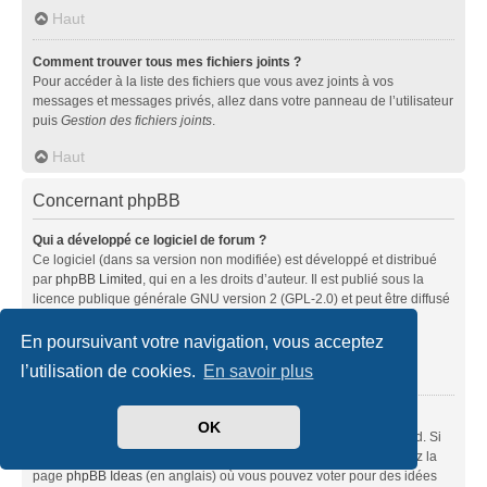
Haut
Comment trouver tous mes fichiers joints ?
Pour accéder à la liste des fichiers que vous avez joints à vos
messages et messages privés, allez dans votre panneau de l’utilisateur
puis
Gestion des fichiers joints
.
Haut
Concernant phpBB
Qui a développé ce logiciel de forum ?
Ce logiciel (dans sa version non modifiée) est développé et distribué
par
phpBB Limited
, qui en a les droits d’auteur. Il est publié sous la
licence publique générale GNU version 2 (GPL-2.0) et peut être diffusé
librement. Pour plus d’informations, visitez la page «
À propos de phpBB
» (en anglais).
En poursuivant votre navigation, vous acceptez
l’utilisation de cookies.
En savoir plus
Haut
Pourquoi la fonctionnalité X n’est pas disponible ?
OK
Ce logiciel a été développé et mis sous licence par phpBB Limited. Si
vous pensez qu’une fonctionnalité nécessite d’être ajoutée, visitez la
page
phpBB Ideas
(en anglais) où vous pouvez voter pour des idées