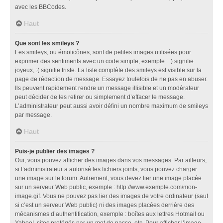
avec les BBCodes.
Haut
Que sont les smileys ?
Les smileys, ou émoticônes, sont de petites images utilisées pour
exprimer des sentiments avec un code simple, exemple : :) signifie
joyeux, :( signifie triste. La liste complète des smileys est visible sur la
page de rédaction de message. Essayez toutefois de ne pas en abuser.
Ils peuvent rapidement rendre un message illisible et un modérateur
peut décider de les retirer ou simplement d’effacer le message.
L’administrateur peut aussi avoir défini un nombre maximum de smileys
par message.
Haut
Puis-je publier des images ?
Oui, vous pouvez afficher des images dans vos messages. Par ailleurs,
si l’administrateur a autorisé les fichiers joints, vous pouvez charger
une image sur le forum. Autrement, vous devez lier une image placée
sur un serveur Web public, exemple : http://www.exemple.com/mon-
image.gif. Vous ne pouvez pas lier des images de votre ordinateur (sauf
si c’est un serveur Web public) ni des images placées derrière des
mécanismes d’authentification, exemple : boîtes aux lettres Hotmail ou
Yahoo!, sites protégés par un mot de passe, etc. Pour afficher l’image,