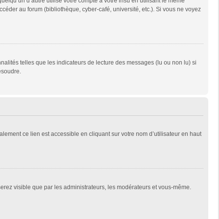
qu’un d’autre utilise votre compte à votre insu en utilisant le même
céder au forum (bibliothèque, cyber-café, université, etc.). Si vous ne voyez
alités telles que les indicateurs de lecture des messages (lu ou non lu) si
ésoudre.
lement ce lien est accessible en cliquant sur votre nom d’utilisateur en haut
 serez visible que par les administrateurs, les modérateurs et vous-même.