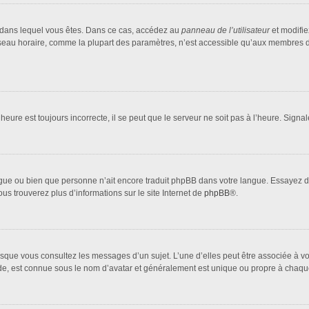
lui dans lequel vous êtes. Dans ce cas, accédez au
panneau de l’utilisateur
et modifie
fuseau horaire, comme la plupart des paramètres, n’est accessible qu’aux membres d
heure est toujours incorrecte, il se peut que le serveur ne soit pas à l’heure. Sign
 langue ou bien que personne n’ait encore traduit phpBB dans votre langue. Essayez 
ous trouverez plus d’informations sur le site Internet de
phpBB
®.
orsque vous consultez les messages d’un sujet. L’une d’elles peut être associée à 
nde, est connue sous le nom d’avatar et généralement est unique ou propre à cha