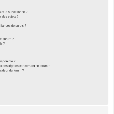
s et la surveillance ?
r des sujets ?
llances de sujets ?
 ce forum ?
ts ?
disponible ?
stions légales concernant ce forum ?
rateur du forum ?