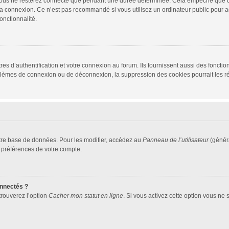
vous ne resterez connecté que pendant une durée déterminée. Cela empêche que quel
la connexion. Ce n’est pas recommandé si vous utilisez un ordinateur public pour ac
onctionnalité.
d’authentification et votre connexion au forum. Ils fournissent aussi des fonctionn
oblèmes de connexion ou de déconnexion, la suppression des cookies pourrait les r
tre base de données. Pour les modifier, accédez au
Panneau de l’utilisateur
(généra
 préférences de votre compte.
nnectés ?
trouverez l’option
Cacher mon statut en ligne
. Si vous activez cette option vous ne