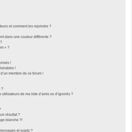
ateurs et comment les rejoindre ?
t dans une couleur différente ?
 ?
um » ?
rivés !
sirables !
f d’un membre de ce forum !
 ?
utilisateurs de ma liste d’amis ou d’ignorés ?
?
n résultat ?
ge blanche ?!
messages et sujets ?