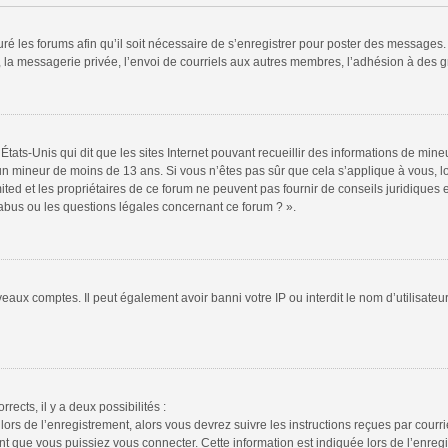
ré les forums afin qu’il soit nécessaire de s’enregistrer pour poster des messages. 
la messagerie privée, l’envoi de courriels aux autres membres, l’adhésion à des gr
États-Unis qui dit que les sites Internet pouvant recueillir des informations de mi
r un mineur de moins de 13 ans. Si vous n’êtes pas sûr que cela s’applique à vous, l
ted et les propriétaires de ce forum ne peuvent pas fournir de conseils juridiques e
 abus ou les questions légales concernant ce forum ? ».
veaux comptes. Il peut également avoir banni votre IP ou interdit le nom d’utilisate
rrects, il y a deux possibilités :
lors de l’enregistrement, alors vous devrez suivre les instructions reçues par cour
 que vous puissiez vous connecter. Cette information est indiquée lors de l’enregis