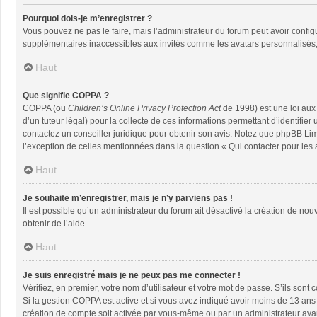
Pourquoi dois-je m’enregistrer ?
Vous pouvez ne pas le faire, mais l’administrateur du forum peut avoir configu
supplémentaires inaccessibles aux invités comme les avatars personnalisés, 
Haut
Que signifie COPPA ?
COPPA (ou
Children’s Online Privacy Protection Act
de 1998) est une loi aux 
d’un tuteur légal) pour la collecte de ces informations permettant d’identifie
contactez un conseiller juridique pour obtenir son avis. Notez que phpBB Limi
l’exception de celles mentionnées dans la question « Qui contacter pour les
Haut
Je souhaite m’enregistrer, mais je n’y parviens pas !
Il est possible qu’un administrateur du forum ait désactivé la création de nou
obtenir de l’aide.
Haut
Je suis enregistré mais je ne peux pas me connecter !
Vérifiez, en premier, votre nom d’utilisateur et votre mot de passe. S’ils sont co
Si la gestion COPPA est active et si vous avez indiqué avoir moins de 13 ans 
création de compte soit activée par vous-même ou par un administrateur avant