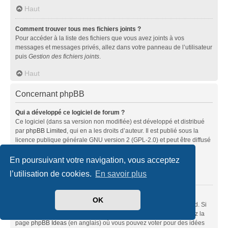
Haut
Comment trouver tous mes fichiers joints ?
Pour accéder à la liste des fichiers que vous avez joints à vos
messages et messages privés, allez dans votre panneau de l’utilisateur
puis
Gestion des fichiers joints
.
Haut
Concernant phpBB
Qui a développé ce logiciel de forum ?
Ce logiciel (dans sa version non modifiée) est développé et distribué
par
phpBB Limited
, qui en a les droits d’auteur. Il est publié sous la
licence publique générale GNU version 2 (GPL-2.0) et peut être diffusé
librement. Pour plus d’informations, visitez la page «
À propos de phpBB
» (en anglais).
En poursuivant votre navigation, vous acceptez
l’utilisation de cookies.
En savoir plus
Haut
Pourquoi la fonctionnalité X n’est pas disponible ?
OK
Ce logiciel a été développé et mis sous licence par phpBB Limited. Si
vous pensez qu’une fonctionnalité nécessite d’être ajoutée, visitez la
page
phpBB Ideas
(en anglais) où vous pouvez voter pour des idées