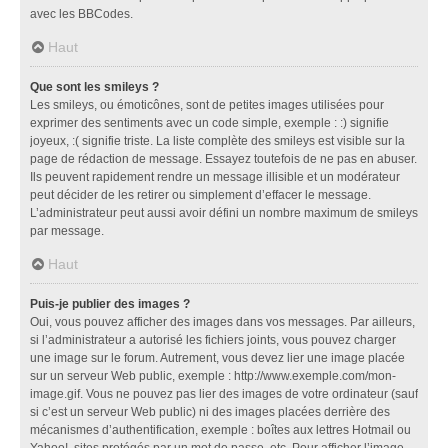
avec les BBCodes.
Haut
Que sont les smileys ?
Les smileys, ou émoticônes, sont de petites images utilisées pour
exprimer des sentiments avec un code simple, exemple : :) signifie
joyeux, :( signifie triste. La liste complète des smileys est visible sur la
page de rédaction de message. Essayez toutefois de ne pas en abuser.
Ils peuvent rapidement rendre un message illisible et un modérateur
peut décider de les retirer ou simplement d’effacer le message.
L’administrateur peut aussi avoir défini un nombre maximum de smileys
par message.
Haut
Puis-je publier des images ?
Oui, vous pouvez afficher des images dans vos messages. Par ailleurs,
si l’administrateur a autorisé les fichiers joints, vous pouvez charger
une image sur le forum. Autrement, vous devez lier une image placée
sur un serveur Web public, exemple : http://www.exemple.com/mon-
image.gif. Vous ne pouvez pas lier des images de votre ordinateur (sauf
si c’est un serveur Web public) ni des images placées derrière des
mécanismes d’authentification, exemple : boîtes aux lettres Hotmail ou
Yahoo!, sites protégés par un mot de passe, etc. Pour afficher l’image,