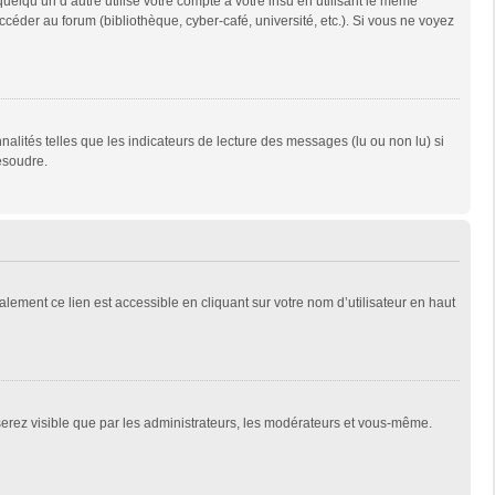
qu’un d’autre utilise votre compte à votre insu en utilisant le même
céder au forum (bibliothèque, cyber-café, université, etc.). Si vous ne voyez
alités telles que les indicateurs de lecture des messages (lu ou non lu) si
ésoudre.
lement ce lien est accessible en cliquant sur votre nom d’utilisateur en haut
 serez visible que par les administrateurs, les modérateurs et vous-même.