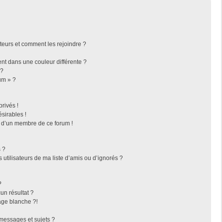
ateurs et comment les rejoindre ?
t dans une couleur différente ?
 ?
um » ?
rivés !
sirables !
f d’un membre de ce forum !
 ?
utilisateurs de ma liste d’amis ou d’ignorés ?
?
n résultat ?
ge blanche ?!
messages et sujets ?