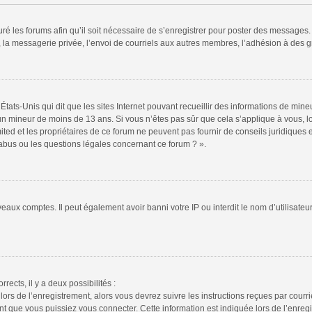
ré les forums afin qu’il soit nécessaire de s’enregistrer pour poster des messages. 
la messagerie privée, l’envoi de courriels aux autres membres, l’adhésion à des gr
États-Unis qui dit que les sites Internet pouvant recueillir des informations de mi
r un mineur de moins de 13 ans. Si vous n’êtes pas sûr que cela s’applique à vous, l
ted et les propriétaires de ce forum ne peuvent pas fournir de conseils juridiques e
 abus ou les questions légales concernant ce forum ? ».
veaux comptes. Il peut également avoir banni votre IP ou interdit le nom d’utilisate
rrects, il y a deux possibilités :
lors de l’enregistrement, alors vous devrez suivre les instructions reçues par cour
 que vous puissiez vous connecter. Cette information est indiquée lors de l’enregis