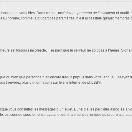
lui dans lequel vous êtes. Dans ce cas, accédez au
panneau de l’utilisateur
et modifie
fuseau horaire, comme la plupart des paramètres, n’est accessible qu’aux membres d
heure est toujours incorrecte, il se peut que le serveur ne soit pas à l’heure. Sign
 langue ou bien que personne n’ait encore traduit phpBB dans votre langue. Essayez 
ous trouverez plus d’informations sur le site Internet de
phpBB
®.
orsque vous consultez les messages d’un sujet. L’une d’elles peut être associée à 
nde, est connue sous le nom d’avatar et généralement est unique ou propre à cha