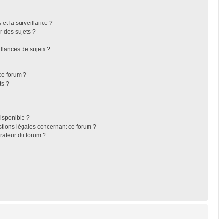
s et la surveillance ?
r des sujets ?
llances de sujets ?
 ce forum ?
ts ?
disponible ?
stions légales concernant ce forum ?
rateur du forum ?