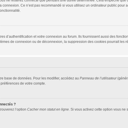
vous ne resterez connecté que pendant une durée déterminée. Cela empêche que quel
la connexion. Ce n’est pas recommandé si vous utilisez un ordinateur public pour ac
onctionnalité.
d’authentification et votre connexion au forum. Ils fournissent aussi des fonctionn
oblèmes de connexion ou de déconnexion, la suppression des cookies pourrait les r
tre base de données. Pour les modifier, accédez au
Panneau de l’utilisateur
(généra
 préférences de votre compte.
nnectés ?
trouverez l’option
Cacher mon statut en ligne
. Si vous activez cette option vous ne