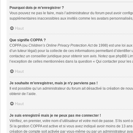
Pourquoi dois-je m’enregistrer ?
Vous pouvez ne pas le faire, mais l’administrateur du forum peut avoir configu
supplémentaires inaccessibles aux invités comme les avatars personnalisés, 
Haut
Que signifie COPPA ?
COPPA (ou
Children’s Online Privacy Protection Act
de 1998) est une loi aux 
d’un tuteur légal) pour la collecte de ces informations permettant d’identifie
contactez un conseiller juridique pour obtenir son avis. Notez que phpBB Limi
l’exception de celles mentionnées dans la question « Qui contacter pour les
Haut
Je souhaite m’enregistrer, mais je n’y parviens pas !
Il est possible qu’un administrateur du forum ait désactivé la création de nou
obtenir de l’aide.
Haut
Je suis enregistré mais je ne peux pas me connecter !
Vérifiez, en premier, votre nom d’utilisateur et votre mot de passe. S’ils sont co
Si la gestion COPPA est active et si vous avez indiqué avoir moins de 13 ans 
création de compte soit activée par vous-même ou par un administrateur avant