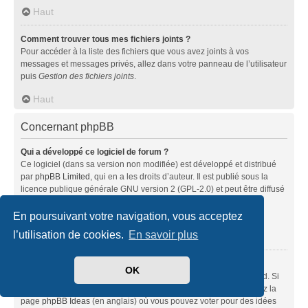
Haut
Comment trouver tous mes fichiers joints ?
Pour accéder à la liste des fichiers que vous avez joints à vos
messages et messages privés, allez dans votre panneau de l’utilisateur
puis
Gestion des fichiers joints
.
Haut
Concernant phpBB
Qui a développé ce logiciel de forum ?
Ce logiciel (dans sa version non modifiée) est développé et distribué
par
phpBB Limited
, qui en a les droits d’auteur. Il est publié sous la
licence publique générale GNU version 2 (GPL-2.0) et peut être diffusé
librement. Pour plus d’informations, visitez la page «
À propos de phpBB
» (en anglais).
En poursuivant votre navigation, vous acceptez
l’utilisation de cookies.
En savoir plus
Haut
Pourquoi la fonctionnalité X n’est pas disponible ?
OK
Ce logiciel a été développé et mis sous licence par phpBB Limited. Si
vous pensez qu’une fonctionnalité nécessite d’être ajoutée, visitez la
page
phpBB Ideas
(en anglais) où vous pouvez voter pour des idées