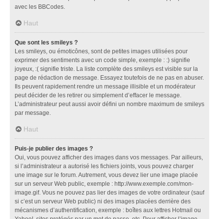
avec les BBCodes.
Haut
Que sont les smileys ?
Les smileys, ou émoticônes, sont de petites images utilisées pour
exprimer des sentiments avec un code simple, exemple : :) signifie
joyeux, :( signifie triste. La liste complète des smileys est visible sur la
page de rédaction de message. Essayez toutefois de ne pas en abuser.
Ils peuvent rapidement rendre un message illisible et un modérateur
peut décider de les retirer ou simplement d’effacer le message.
L’administrateur peut aussi avoir défini un nombre maximum de smileys
par message.
Haut
Puis-je publier des images ?
Oui, vous pouvez afficher des images dans vos messages. Par ailleurs,
si l’administrateur a autorisé les fichiers joints, vous pouvez charger
une image sur le forum. Autrement, vous devez lier une image placée
sur un serveur Web public, exemple : http://www.exemple.com/mon-
image.gif. Vous ne pouvez pas lier des images de votre ordinateur (sauf
si c’est un serveur Web public) ni des images placées derrière des
mécanismes d’authentification, exemple : boîtes aux lettres Hotmail ou
Yahoo!, sites protégés par un mot de passe, etc. Pour afficher l’image,