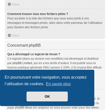
Haut
Comment trouver tous mes fichiers joints ?
Pour accéder à la liste des fichiers que vous avez joints à vos
messages et messages privés, allez dans votre panneau de l’utilisateur
puis
Gestion des fichiers joints
.
Haut
Concernant phpBB
Qui a développé ce logiciel de forum ?
Ce logiciel (dans sa version non modifiée) est développé et distribué
par
phpBB Limited
, qui en a les droits d’auteur. Il est publié sous la
licence publique générale GNU version 2 (GPL-2.0) et peut être diffusé
librement. Pour plus d’informations, visitez la page «
À propos de phpBB
» (en anglais).
En poursuivant votre navigation, vous acceptez
l’utilisation de cookies.
En savoir plus
Haut
Pourquoi la fonctionnalité X n’est pas disponible ?
OK
Ce logiciel a été développé et mis sous licence par phpBB Limited. Si
vous pensez qu’une fonctionnalité nécessite d’être ajoutée, visitez la
page
phpBB Ideas
(en anglais) où vous pouvez voter pour des idées