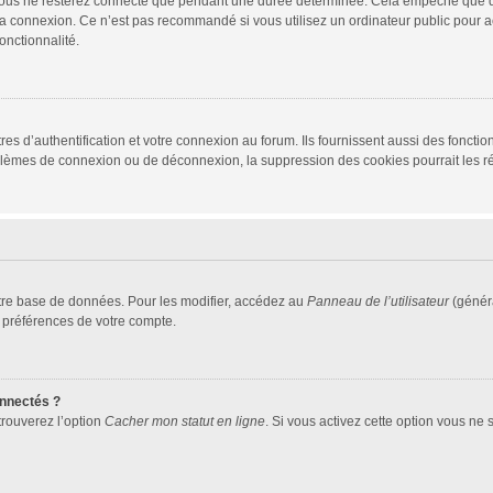
vous ne resterez connecté que pendant une durée déterminée. Cela empêche que quel
la connexion. Ce n’est pas recommandé si vous utilisez un ordinateur public pour ac
onctionnalité.
d’authentification et votre connexion au forum. Ils fournissent aussi des fonctionn
oblèmes de connexion ou de déconnexion, la suppression des cookies pourrait les r
tre base de données. Pour les modifier, accédez au
Panneau de l’utilisateur
(généra
 préférences de votre compte.
nnectés ?
trouverez l’option
Cacher mon statut en ligne
. Si vous activez cette option vous ne