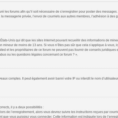
ré les forums afin qu’il soit nécessaire de s’enregistrer pour poster des messages. 
la messagerie privée, l’envoi de courriels aux autres membres, l’adhésion à des gr
États-Unis qui dit que les sites Internet pouvant recueillir des informations de mi
r un mineur de moins de 13 ans. Si vous n’êtes pas sûr que cela s’applique à vous, l
ted et les propriétaires de ce forum ne peuvent pas fournir de conseils juridiques e
 abus ou les questions légales concernant ce forum ? ».
veaux comptes. Il peut également avoir banni votre IP ou interdit le nom d’utilisate
rrects, il y a deux possibilités :
lors de l’enregistrement, alors vous devrez suivre les instructions reçues par cour
 que vous puissiez vous connecter. Cette information est indiquée lors de l’enregis