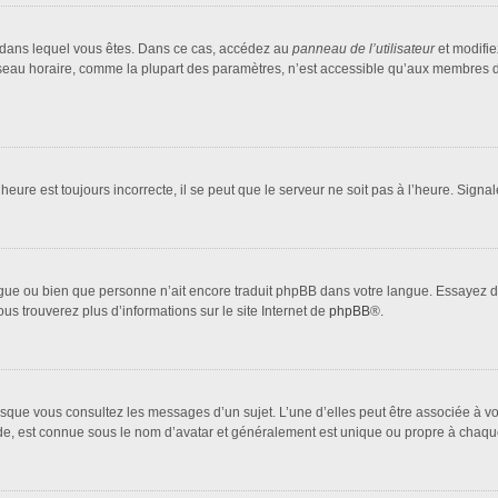
lui dans lequel vous êtes. Dans ce cas, accédez au
panneau de l’utilisateur
et modifie
fuseau horaire, comme la plupart des paramètres, n’est accessible qu’aux membres d
heure est toujours incorrecte, il se peut que le serveur ne soit pas à l’heure. Sign
 langue ou bien que personne n’ait encore traduit phpBB dans votre langue. Essayez 
ous trouverez plus d’informations sur le site Internet de
phpBB
®.
orsque vous consultez les messages d’un sujet. L’une d’elles peut être associée à 
nde, est connue sous le nom d’avatar et généralement est unique ou propre à cha