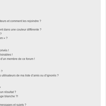
ateurs et comment les rejoindre ?
t dans une couleur différente ?
 ?
um » ?
rivés !
sirables !
f d’un membre de ce forum !
 ?
utilisateurs de ma liste d’amis ou d’ignorés ?
?
n résultat ?
ge blanche ?!
messages et sujets ?