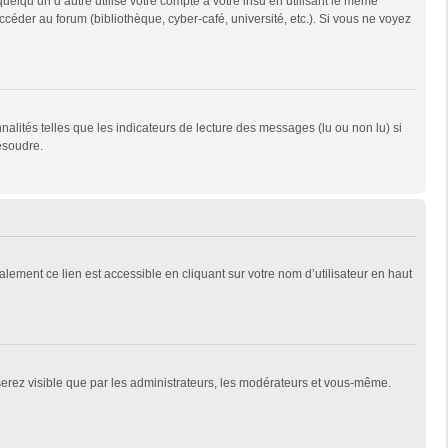
qu’un d’autre utilise votre compte à votre insu en utilisant le même
céder au forum (bibliothèque, cyber-café, université, etc.). Si vous ne voyez
alités telles que les indicateurs de lecture des messages (lu ou non lu) si
ésoudre.
lement ce lien est accessible en cliquant sur votre nom d’utilisateur en haut
 serez visible que par les administrateurs, les modérateurs et vous-même.