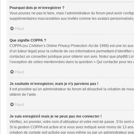
Pourquoi dois-je m’enregistrer ?
Vous pouvez ne pas le faire, mais l’administrateur du forum peut avoir configu
supplémentaires inaccessibles aux invités comme les avatars personnalisés, 
Haut
Que signifie COPPA ?
COPPA (ou
Children’s Online Privacy Protection Act
de 1998) est une loi aux 
d’un tuteur légal) pour la collecte de ces informations permettant d’identifie
contactez un conseiller juridique pour obtenir son avis. Notez que phpBB Limi
l’exception de celles mentionnées dans la question « Qui contacter pour les
Haut
Je souhaite m’enregistrer, mais je n’y parviens pas !
Il est possible qu’un administrateur du forum ait désactivé la création de nou
obtenir de l’aide.
Haut
Je suis enregistré mais je ne peux pas me connecter !
Vérifiez, en premier, votre nom d’utilisateur et votre mot de passe. S’ils sont co
Si la gestion COPPA est active et si vous avez indiqué avoir moins de 13 ans 
création de compte soit activée par vous-même ou par un administrateur avant