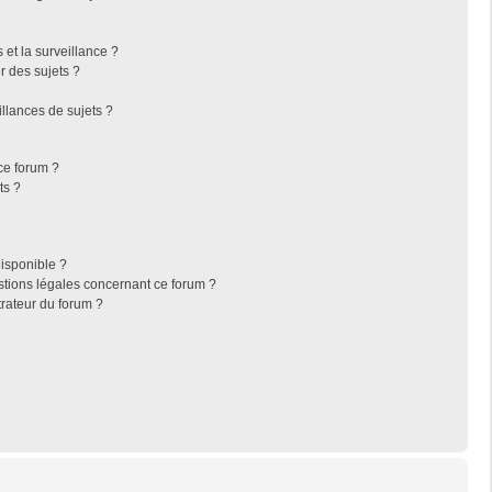
s et la surveillance ?
r des sujets ?
llances de sujets ?
 ce forum ?
ts ?
disponible ?
stions légales concernant ce forum ?
rateur du forum ?