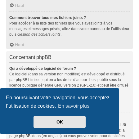
Haut
Comment trouver tous mes fichiers joints ?
Pour accéder à la liste des fichiers que vous avez joints à vos
messages et messages privés, allez dans votre panneau de l’utilisateur
puis
Gestion des fichiers joints
.
Haut
Concernant phpBB
Qui a développé ce logiciel de forum ?
Ce logiciel (dans sa version non modifiée) est développé et distribué
par
phpBB Limited
, qui en a les droits d’auteur. Il est publié sous la
licence publique générale GNU version 2 (GPL-2.0) et peut être diffusé
librement. Pour plus d’informations, visitez la page «
À propos de phpBB
» (en anglais).
En poursuivant votre navigation, vous acceptez
l’utilisation de cookies.
En savoir plus
Haut
Pourquoi la fonctionnalité X n’est pas disponible ?
OK
Ce logiciel a été développé et mis sous licence par phpBB Limited. Si
vous pensez qu’une fonctionnalité nécessite d’être ajoutée, visitez la
page
phpBB Ideas
(en anglais) où vous pouvez voter pour des idées