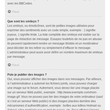
avec les BBCodes.
Haut
Que sont les smileys ?
Les smileys, ou émoticônes, sont de petites images utilisées pour
exprimer des sentiments avec un code simple, exemple : :) signifie
joyeux, :( signifie triste. La liste complète des smileys est visible sur la
page de rédaction de message. Essayez toutefois de ne pas en abuser.
Ils peuvent rapidement rendre un message illisible et un modérateur
peut décider de les retirer ou simplement d’effacer le message.
L’administrateur peut aussi avoir défini un nombre maximum de smileys
par message.
Haut
Puis-je publier des images ?
Oui, vous pouvez afficher des images dans vos messages. Par ailleurs,
si l’administrateur a autorisé les fichiers joints, vous pouvez charger
une image sur le forum. Autrement, vous devez lier une image placée
sur un serveur Web public, exemple : http://www.exemple.com/mon-
image.gif. Vous ne pouvez pas lier des images de votre ordinateur (sauf
si c’est un serveur Web public) ni des images placées derrière des
mécanismes d’authentification, exemple : boîtes aux lettres Hotmail ou
Yahoo!, sites protégés par un mot de passe, etc. Pour afficher l’image,