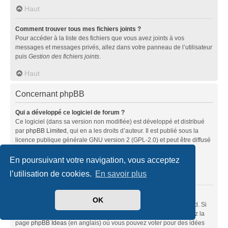
Haut
Comment trouver tous mes fichiers joints ?
Pour accéder à la liste des fichiers que vous avez joints à vos
messages et messages privés, allez dans votre panneau de l’utilisateur
puis
Gestion des fichiers joints
.
Haut
Concernant phpBB
Qui a développé ce logiciel de forum ?
Ce logiciel (dans sa version non modifiée) est développé et distribué
par
phpBB Limited
, qui en a les droits d’auteur. Il est publié sous la
licence publique générale GNU version 2 (GPL-2.0) et peut être diffusé
librement. Pour plus d’informations, visitez la page «
À propos de phpBB
» (en anglais).
En poursuivant votre navigation, vous acceptez
l’utilisation de cookies.
En savoir plus
Haut
Pourquoi la fonctionnalité X n’est pas disponible ?
OK
Ce logiciel a été développé et mis sous licence par phpBB Limited. Si
vous pensez qu’une fonctionnalité nécessite d’être ajoutée, visitez la
page
phpBB Ideas
(en anglais) où vous pouvez voter pour des idées