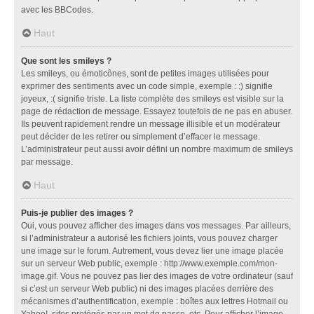
avec les BBCodes.
Haut
Que sont les smileys ?
Les smileys, ou émoticônes, sont de petites images utilisées pour
exprimer des sentiments avec un code simple, exemple : :) signifie
joyeux, :( signifie triste. La liste complète des smileys est visible sur la
page de rédaction de message. Essayez toutefois de ne pas en abuser.
Ils peuvent rapidement rendre un message illisible et un modérateur
peut décider de les retirer ou simplement d’effacer le message.
L’administrateur peut aussi avoir défini un nombre maximum de smileys
par message.
Haut
Puis-je publier des images ?
Oui, vous pouvez afficher des images dans vos messages. Par ailleurs,
si l’administrateur a autorisé les fichiers joints, vous pouvez charger
une image sur le forum. Autrement, vous devez lier une image placée
sur un serveur Web public, exemple : http://www.exemple.com/mon-
image.gif. Vous ne pouvez pas lier des images de votre ordinateur (sauf
si c’est un serveur Web public) ni des images placées derrière des
mécanismes d’authentification, exemple : boîtes aux lettres Hotmail ou
Yahoo!, sites protégés par un mot de passe, etc. Pour afficher l’image,